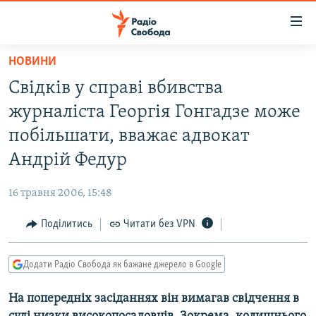
Доступність
посилання
Перейти
НОВИНИ
до
РАДІО СВОБОДА – 70 РОКІВ
Свідків у справі вбивства
основного
ВСЕ ЗА ДОБУ
матеріалу
журналіста Георгія Гонгадзе може
СТАТТІ
Перейти
побільшати, вважає адвокат
до
ВІЙНА
ПОЛІТИКА
Андрій Федур
основної
РОСІЙСЬКА «ФІЛЬТРАЦІЯ»
ЕКОНОМІКА
навігації
16 травня 2006, 15:48
Перейти
ДОНБАС.РЕАЛІЇ
СУСПІЛЬСТВО
до
Поділитись
Читати без VPN
КРИМ.РЕАЛІЇ
КУЛЬТУРА
пошуку
ТИ ЯК?
СПОРТ
Додати Радіо Свобода як бажане джерело в Google
СХЕМИ
УКРАЇНА
На попередніх засіданнях він вимагав свідчення в
КИТАЙ.ВИКЛИКИ
СВІТ