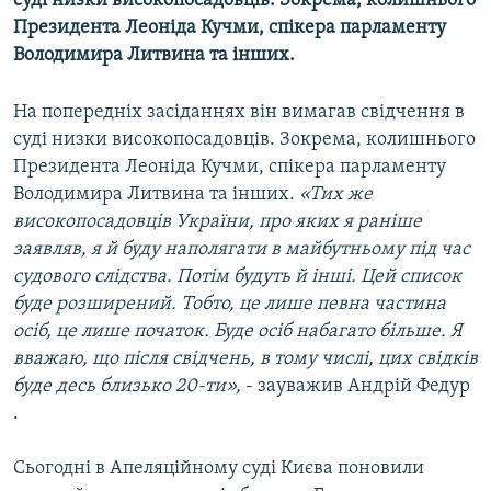
суді низки високопосадовців. Зокрема, колишнього
МУЛЬТИМЕДІА
Президента Леоніда Кучми, спікера парламенту
Володимира Литвина та інших.
ФОТО
СПЕЦПРОЄКТИ
На попередніх засіданнях він вимагав свідчення в
ПОДКАСТИ
суді низки високопосадовців. Зокрема, колишнього
Президента Леоніда Кучми, спікера парламенту
Володимира Литвина та інших.
«Тих же
КРИМ РЕАЛІЇ
високопосадовців України, про яких я раніше
РУС
заявляв, я й буду наполягати в майбутньому під час
УКР
судового слідства. Потім будуть й інші. Цей список
буде розширений. Тобто, це лише певна частина
КТАТ
осіб, це лише початок. Буде осіб набагато більше. Я
вважаю, що після свідчень, в тому числі, цих свідків
ДОЛУЧАЙСЯ!
буде десь близько 20-ти»,
- зауважив Андрій Федур
.
Сьогодні в Апеляційному суді Києва поновили