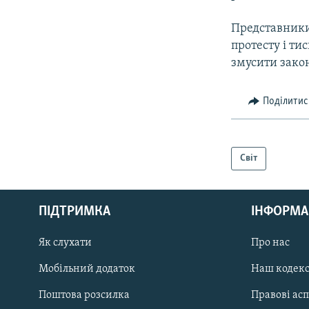
Представники
протесту і т
змусити зако
Поділитис
Світ
КРИМ РЕАЛІЇ
РУС
ПІДТРИМКА
ІНФОРМА
УКР
КТАТ
Як слухати
Про нас
Мобільний додаток
Наш кодек
ДОЛУЧАЙСЯ!
Поштова розсилка
Правові ас