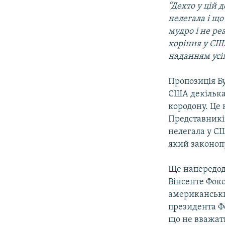
“Дехто у цій
нелегала і що
мудро і не ре
коріння у США
наданням усі
Пропозиція Б
США декілька 
кородону. Це 
Представникі
нелегала у С
який законоп
Ще напередод
Вінсенте Фок
американськи
президента Ф
що не вважати