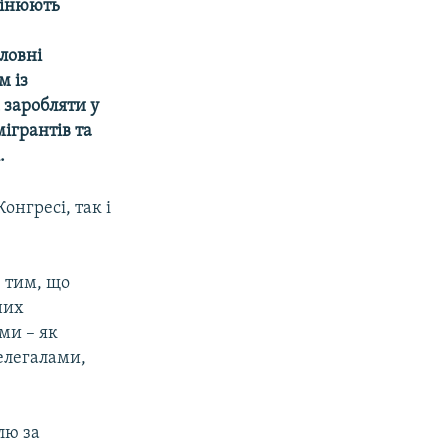
цінюють
ловні
м із
 заробляти у
ігрантів та
.
нгресі, так і
 тим, що
них
ми – як
елегалами,
лю за