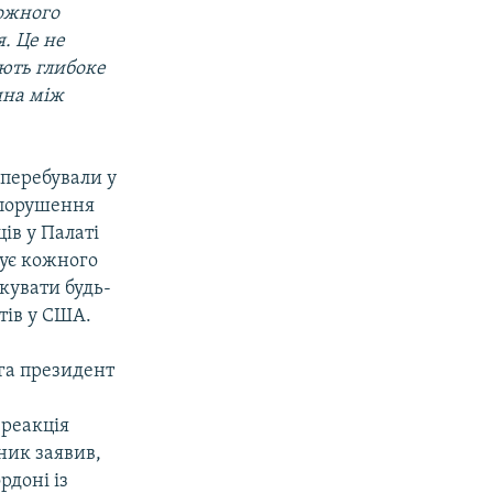
кожного
я. Це не
ають глибоке
ина між
 перебували у
 порушення
ів у Палаті
шує кожного
кувати будь-
тів у США.
га президент
 реакція
ник заявив,
рдоні із