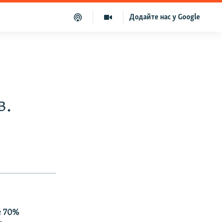
Додайте нас у Google
в.
е 70%