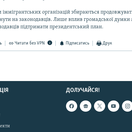
 іммігрантських організацій збираються продовжувати
иснути на законодавців. Лише вплив громадської думки
нодавців підтримати президентський план.
ь
Читати без VPN
Підписатись
Друк
ЦІЯ
ДОЛУЧАЙСЯ!
с
пекти