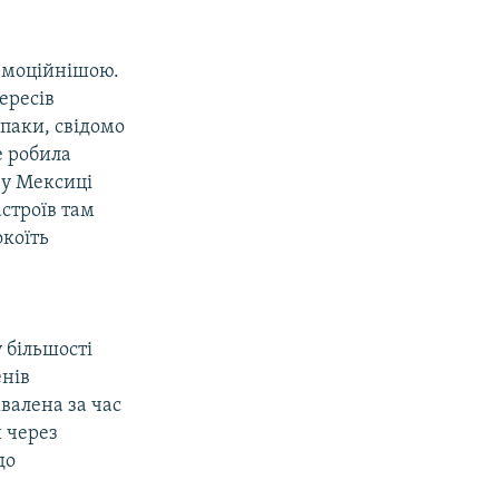
 емоційнішою.
ересів
паки, свідомо
е робила
 у Мексиці
строїв там
окоїть
 більшості
енів
хвалена за час
 через
до