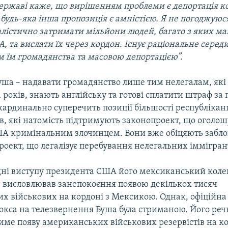
 державі каже, що вирішенням проблеми є депортація 
 будь-яка інша пропозиція є амністією. Я не погоджуюс
алістично затримати мільйони людей, багато з яких м
, та вислати їх через кордон. Існує раціональне серед
м їм громадянства та масовою депортацією”.
уша – надавати громадянство лише тим нелегалам, які
років, знають англійську та готові сплатити штраф за
кардинально суперечить позиції більшості республіканц
в, які натомість підтримують законопроект, що оголо
ША кримінальним злочинцем. Вони вже обіцяють забло
роект, що легалізує перебування нелегальних іммігран
ні виступу президента США його мексиканський коле
с висловлював занепокоєння появою декількох тисяч
х військових на кордоні з Мексикою. Однак, офіційна
окса на телезвернення Буша була стриманою. Його реч
ме появу американських військових резервістів на ко