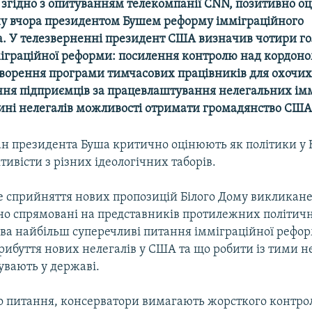
 згідно з опитуванням телекомпанії CNN, позитивно о
у вчора президентом Бушем реформу імміграційного
а. У телезверненні президент США визначив чотири го
іграційної реформи: посилення контролю над кордоно
ворення програми тимчасових працівників для охочих
ня підприємців за працевлаштування нелегальних імм
ині нелегалів можливості отримати громадянство США
н президента Буша критично оцінюють як політики у Ко
тивісти з різних ідеологічних таборів.
 сприйняття нових пропозицій Білого Дому викликане
но спрямовані на представників протилежних політич
Два найбільш суперечливі питання імміграційної рефор
рибуття нових нелегалів у США та що робити із тими н
увають у державі.
 питання, консерватори вимагають жорсткого контро