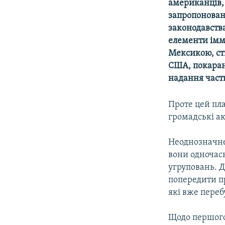
МУЛЬТИМЕДІА
американців,
запропонован
ФОТО
законодавств
СПЕЦПРОЄКТИ
елементи імм
Мексикою, ст
ПОДКАСТИ
США, покаран
надання част
Проте цей пла
громадські ак
Неоднозначне
вони одночас
угруповань. 
попередити п
які вже переб
Щодо першого