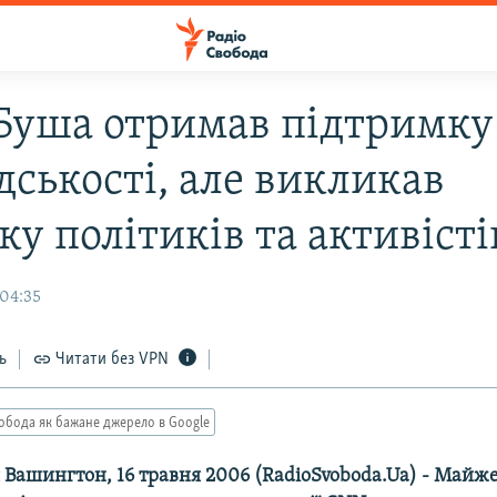
Буша отримав підтримку
дськості, але викликав
у політиків та активісті
 04:35
ь
Читати без VPN
обода як бажане джерело в Google
 Вашингтон, 16 травня 2006 (RadioSvoboda.Ua) - Майж