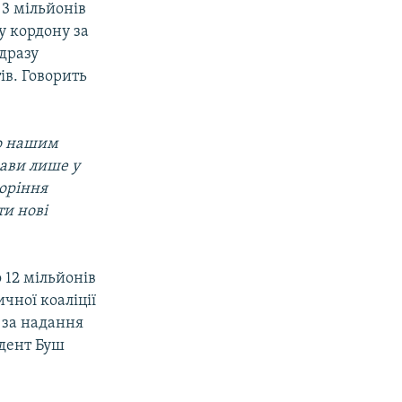
3 мільйонів
у кордону за
дразу
ів. Говорить
що нашим
жави лише у
оріння
ти нові
 12 мільйонів
чної коаліції
 за надання
идент Буш