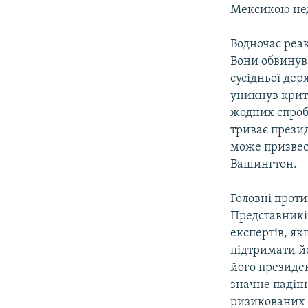
Мексикою нед
Водночас реак
Вони обвинув
сусідньої дер
уникнув крити
жодних спроб
триває прези
може призвест
Вашингтон.
Головні прот
Представників
експертів, я
підтримати йо
його президе
значне падінн
ризикованих 