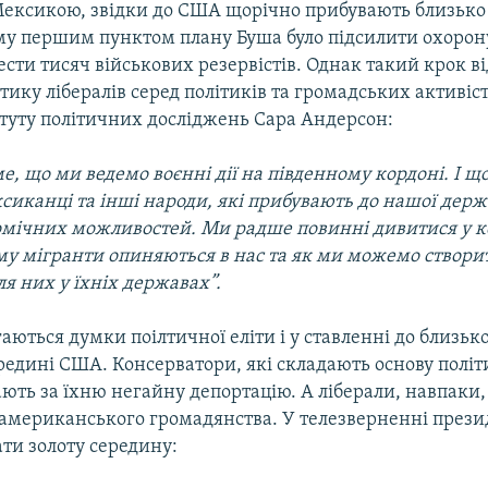
Мексикою, звідки до США щорічно прибувають близько 
ому першим пунктом плану Буша було підсилити охорон
ти тисяч військових резервістів. Однак такий крок ві
ику лібералів серед політиків та громадських активіст
итуту політичних досліджень Сара Андерсон:
е, що ми ведемо воєнні дії на південному кордоні. І 
сиканці та інші народи, які прибувають до нашої дер
мічних можливостей. Ми радше повинні дивитися у к
му мігранти опиняються в нас та як ми можемо створи
я них у їхніх державах”.
гаються думки поілтичної еліти і у ставленні до близько
редині США. Консерватори, які складають основу політи
ють за їхню негайну депортацію. А ліберали, навпаки,
а американського громадянства. У телезверненні през
ти золоту середину: