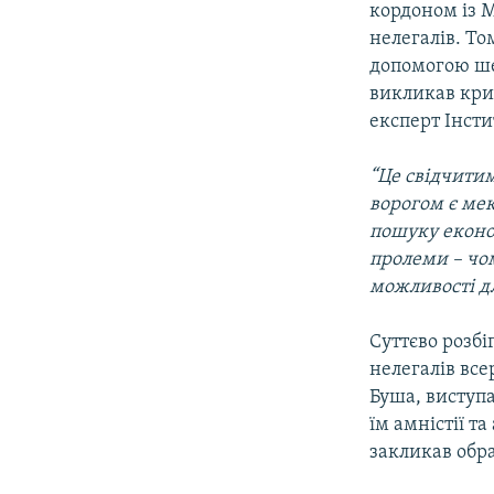
кордоном із 
нелегалів. Т
допомогою шес
викликав крит
експерт Інст
“Це свідчитим
ворогом є мек
пошуку еконо
пролеми – чо
можливості дл
Суттєво розбі
нелегалів все
Буша, виступа
їм амністії т
закликав обра