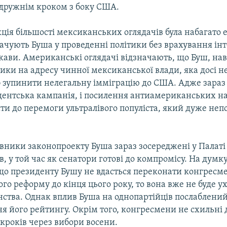
ружнім кроком з боку США.
ція більшості мексиканських оглядачів була набагато
ачують Буша у проведенні політики без врахування інт
жави. Американські оглядачі відзначають, що Буш, нав
ки на адресу чинної мексиканської влади, яка досі н
 зупинити нелегальну імміграцію до США. Адже зараз
дентська кампанія, і посилення антиамериканських на
и до перемоги ультралівого популіста, який дуже неп
ивники законопроекту Буша зараз зосереджені у Палаті
, у той час як сенатори готові до компромісу. На думку
кщо президенту Бушу не вдасться переконати конгресм
го реформу до кінця цього року, то вона вже не буде у
нства. Однак вплив Буша на однопартійців послаблений
я його рейтингу. Окрім того, конгресмени не схильні 
кроків через вибори восени.