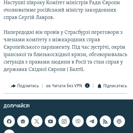
Наступні півроку Комітет міністрів Ради Європи
МУЛЬТИМЕДІА
очолюватиме російський міністр закордонних
ФОТО
справ Сергій Лавров.
СПЕЦПРОЄКТИ
Напередодні він провів у Страсбурзі переговори з
ПОДКАСТИ
членами комітету з міжнародних справ
Європейського парламенту. Під час зустрічі, окрім
КРИМ РЕАЛІЇ
іранської та близькосхідної кризи, обговорювалась
РУС
ситуація з правами людини в Росії та стан справ у
державах Східної Європи і Балтії.
УКР
КТАТ
Поділитись
Читати без VPN
Підписатись
ДОЛУЧАЙСЯ!
ДОЛУЧАЙСЯ!