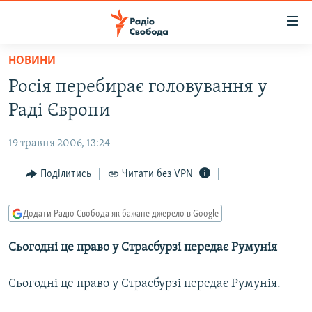
Доступність
посилання
Перейти
НОВИНИ
до
РАДІО СВОБОДА – 70 РОКІВ
Росія перебирає головування у
основного
ВСЕ ЗА ДОБУ
матеріалу
Раді Європи
СТАТТІ
Перейти
до
19 травня 2006, 13:24
ВІЙНА
ПОЛІТИКА
основної
РОСІЙСЬКА «ФІЛЬТРАЦІЯ»
Поділитись
Читати без VPN
ЕКОНОМІКА
навігації
Перейти
ДОНБАС.РЕАЛІЇ
СУСПІЛЬСТВО
до
Додати Радіо Свобода як бажане джерело в Google
КРИМ.РЕАЛІЇ
КУЛЬТУРА
пошуку
Сьогодні це право у Страсбурзі передає Румунія
ТИ ЯК?
СПОРТ
СХЕМИ
УКРАЇНА
Сьогодні це право у Страсбурзі передає Румунія.
КИТАЙ.ВИКЛИКИ
СВІТ