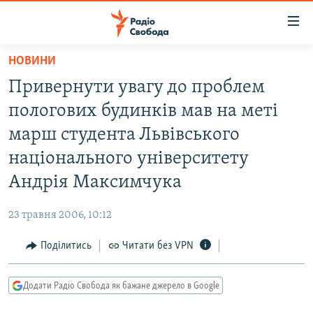
Доступність
посилання
Перейти
НОВИНИ
до
РАДІО СВОБОДА – 70 РОКІВ
Привернути увагу до проблем
основного
ВСЕ ЗА ДОБУ
матеріалу
пологових будинків мав на меті
СТАТТІ
Перейти
марш студента Львівського
до
ВІЙНА
ПОЛІТИКА
національного університету
основної
РОСІЙСЬКА «ФІЛЬТРАЦІЯ»
ЕКОНОМІКА
навігації
Андрія Максимчука
Перейти
ДОНБАС.РЕАЛІЇ
СУСПІЛЬСТВО
до
23 травня 2006, 10:12
КРИМ.РЕАЛІЇ
КУЛЬТУРА
пошуку
Поділитись
Читати без VPN
ТИ ЯК?
СПОРТ
СХЕМИ
УКРАЇНА
Додати Радіо Свобода як бажане джерело в Google
КИТАЙ.ВИКЛИКИ
СВІТ