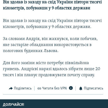
Він здолав із заходу на схід України півтори тисячі
МУЛЬТИМЕДІА
кілометрів, побувавши у 9 областях держави
ФОТО
Він здолав із заходу на схід України півтори тисячі
СПЕЦПРОЄКТИ
кілометрів, побувавши у 9 областях держави.
ПОДКАСТИ
За словами Андрія, він жахнувся, коли побачив,
КРИМ РЕАЛІЇ
яке застаріле обладнання використовується в
РУС
пологових будинках Львова.
УКР
Для його заміни місто потребує півмільйона
КТАТ
гривень. Андрієві наразі вдалось зібрати лише 20
тисяч і він планує продовжувати почату справу.
ДОЛУЧАЙСЯ!
Поділитись
Читати без VPN
Підписатись
ДОЛУЧАЙСЯ!