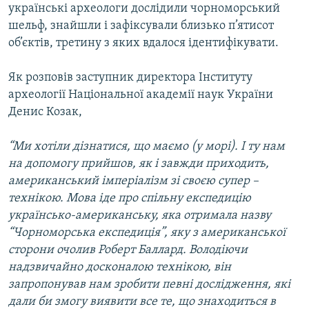
українські археологи дослідили чорноморський
Усі сайти RFE/RL
шельф, знайшли і зафіксували близько п’ятисот
об’єктів, третину з яких вдалося ідентифікувати.
Як розповів заступник директора Інституту
археології Національної академії наук України
Денис Козак,
“Ми хотіли дізнатися, що маємо (у морі). І ту нам
на допомогу прийшов, як і завжди приходить,
американський імперіалізм зі своєю супер –
технікою. Мова іде про спільну експедицію
українсько-американську, яка отримала назву
“Чорноморська експедиція”, яку з американської
сторони очолив Роберт Баллард. Володіючи
надзвичайно досконалою технікою, він
запропонував нам зробити певні дослідження, які
дали би змогу виявити все те, що знаходиться в