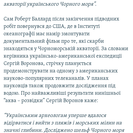
акваторії українського Чорного моря”.
Сам Роберт Баллард після закінчення підводних
робіт повернувся до США, де в Інституті
океанографії має намір змонтувати
документальний фільм про те, які скарби
знаходяться у Чорноморській акваторії. За словами
керівника українсько-американської експедиції
Сергій Воронова, стрічку планується
продемонструвати на одному з американських
науково-популярних телеканалів. У планах
науковців також продовжити дослідження під
водою. Про найважливіші результати нинішньої
“аква – розвідки” Сергій Воронов каже:
“Українським археологам уперше вдалося
відірватися і вийти з пляжів і морських мілин на
значні глибини. Досліджено шельф Чорного моря