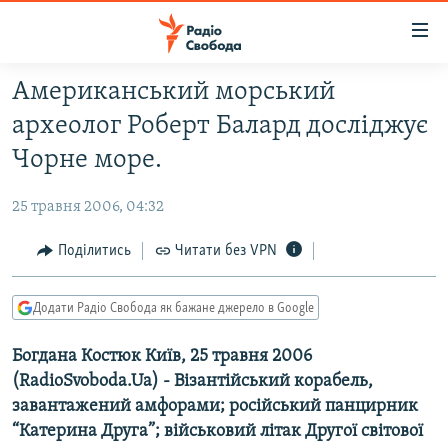
Доступність
посилання
Перейти
Американський морський
до
РАДІО СВОБОДА – 70 РОКІВ
археолог Роберт Балард досліджує
основного
ВСЕ ЗА ДОБУ
матеріалу
Чорне море.
СТАТТІ
Перейти
до
25 травня 2006, 04:32
ВІЙНА
ПОЛІТИКА
основної
РОСІЙСЬКА «ФІЛЬТРАЦІЯ»
Поділитись
Читати без VPN
ЕКОНОМІКА
навігації
Перейти
ДОНБАС.РЕАЛІЇ
СУСПІЛЬСТВО
до
Додати Радіо Свобода як бажане джерело в Google
КРИМ.РЕАЛІЇ
КУЛЬТУРА
пошуку
Богдана Костюк Київ, 25 травня 2006
ТИ ЯК?
СПОРТ
(RadioSvoboda.Ua) - Візантійський корабель,
СХЕМИ
УКРАЇНА
завантажений амфорами; російський панцирник
КИТАЙ.ВИКЛИКИ
“Катерина Друга”; військовий літак Другої світової
СВІТ