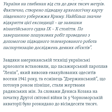
України на глибинах від ста до двох тисяч метрів.
Фактично, створено підводну археологічну карту
південного узбережжя Криму. Найбільш значне
відкриття цієї експедиції – це залишки
візантійського судна ІХ – Х століття. По
завершенню пошукових робіт проведено з
допомогою підводного телекерованого робота
паспортизацію досліджень деяких об’єктів”.
Завдяки американській техніці українські
археологи встановили, що пасажирський пароплав
“Ленін”, який вивозив евакуйованих одеситів
восени 1941 року, та есмінець “Дзержинський”, що
потонув роком пізніше, стали жертвами
радянських мін. За словами Дениса Козака на
початку Другої світової війни їх у Чорноморській
акваторії було розкидано до вісімдесяти тисяч.