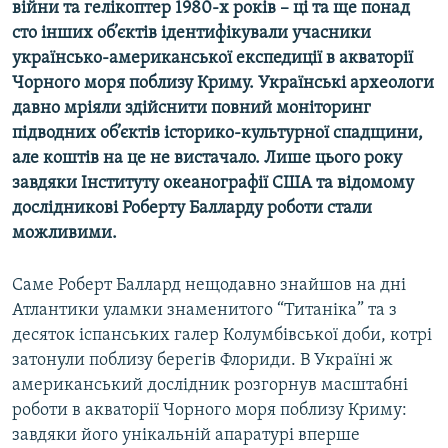
війни та гелікоптер 1980-х років – ці та ще понад
МУЛЬТИМЕДІА
сто інших об’єктів ідентифікували учасники
ФОТО
українсько-американської експедиції в акваторії
Чорного моря поблизу Криму. Українські археологи
СПЕЦПРОЄКТИ
давно мріяли здійснити повний моніторинг
ПОДКАСТИ
підводних об’єктів історико-культурної спадщини,
але коштів на це не вистачало. Лише цього року
КРИМ РЕАЛІЇ
завдяки Інституту океанографії США та відомому
РУС
дослідникові Роберту Балларду роботи стали
можливими.
УКР
КТАТ
Саме Роберт Баллард нещодавно знайшов на дні
Атлантики уламки знаменитого “Титаніка” та з
ДОЛУЧАЙСЯ!
десяток іспанських галер Колумбівської доби, котрі
затонули поблизу берегів Флориди. В Україні ж
американський дослідник розгорнув масштабні
роботи в акваторії Чорного моря поблизу Криму:
завдяки його унікальній апаратурі вперше