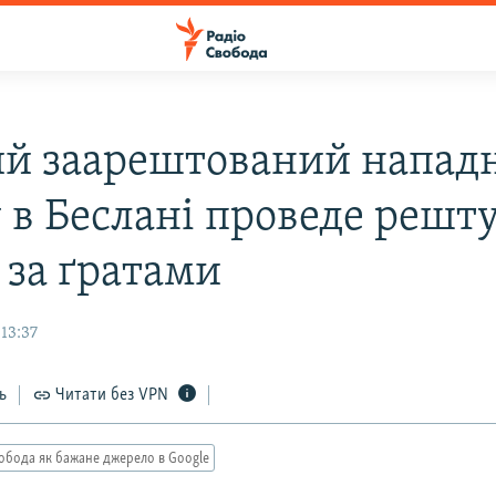
й заарештований напад
 в Беслані проведе решт
 за ґратами
13:37
ь
Читати без VPN
обода як бажане джерело в Google