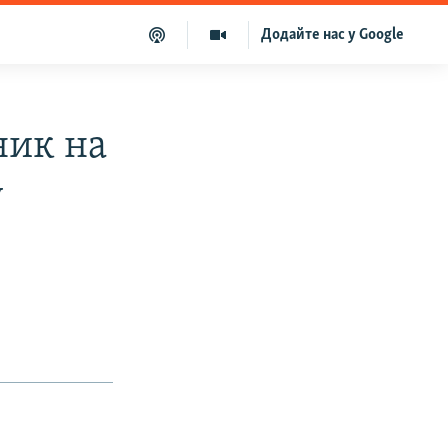
Додайте нас у Google
ник на
у