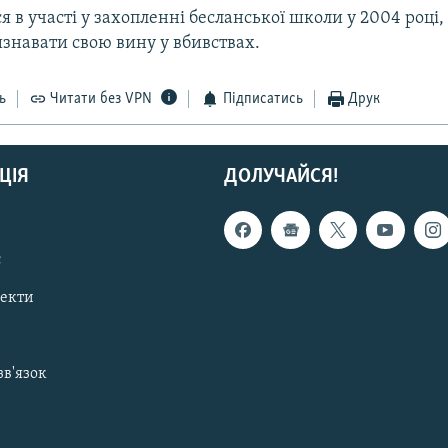
ся в участі у захопленні бесланської школи у 2004 році,
знавати свою вину у вбивствах.
ь
Читати без VPN
Підписатись
Друк
ЦІЯ
ДОЛУЧАЙСЯ!
с
пекти
зв'язок