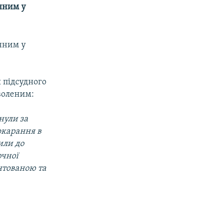
инним у
инним у
 підсудного
воленим:
нули за
окарання в
или до
ючної
нтованою та