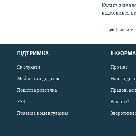
Кулаєв зізнав
відмовився ви
Поділитис
КРИМ РЕАЛІЇ
РУС
ПІДТРИМКА
ІНФОРМА
УКР
КТАТ
Як слухати
Про нас
Мобільний додаток
Наш кодек
ДОЛУЧАЙСЯ!
Поштова розсилка
Правові ас
RSS
Вакансії
Правила коментування
Зворотний 
Усі сайти RFE/RL