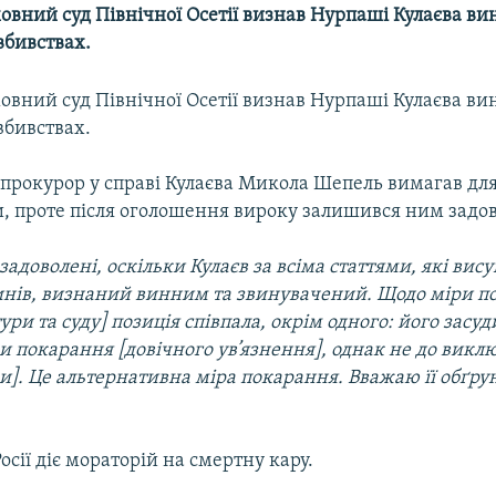
овний суд Північної Осетії визнав Нурпаші Кулаєва в
вбивствах.
овний суд Північної Осетії визнав Нурпаші Кулаєва в
вбивствах.
прокурор у справі Кулаєва Микола Шепель вимагав для
и, проте після оголошення вироку залишився ним задо
адоволені, оскільки Кулаєв за всіма статтями, які вису
инів, визнаний винним та звинувачений. Щодо міри п
ури та суду] позиція співпала, окрім одного: його засуд
 покарання [довічного ув’язнення], однак не до викл
и]. Це альтернативна міра покарання. Вважаю її обґру
Росії діє мораторій на смертну кару.