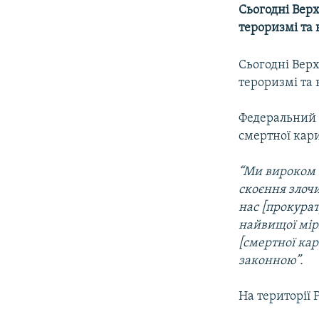
МУЛЬТИМЕДІА
Сьогодні Верх
ФОТО
тероризмі та 
СПЕЦПРОЄКТИ
Сьогодні Верх
ПОДКАСТИ
тероризмі та 
Федеральний 
смертної кар
“Ми вироком з
скоєння злоч
нас [прокурат
найвищої міри
[смертної кар
законною”.
На території 