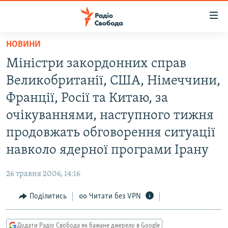
Доступність
посилання
Перейти
НОВИНИ
до
РАДІО СВОБОДА – 70 РОКІВ
Міністри закордонних справ
основного
ВСЕ ЗА ДОБУ
матеріалу
Великобританії, США, Німеччини,
СТАТТІ
Перейти
Франції, Росії та Китаю, за
до
ВІЙНА
ПОЛІТИКА
очікуваннями, наступного тижня
основної
РОСІЙСЬКА «ФІЛЬТРАЦІЯ»
ЕКОНОМІКА
навігації
продовжать обговорення ситуації
Перейти
ДОНБАС.РЕАЛІЇ
СУСПІЛЬСТВО
навколо ядерної програми Ірану
до
КРИМ.РЕАЛІЇ
КУЛЬТУРА
пошуку
26 травня 2006, 14:16
ТИ ЯК?
СПОРТ
Поділитись
Читати без VPN
СХЕМИ
УКРАЇНА
КИТАЙ.ВИКЛИКИ
СВІТ
Додати Радіо Свобода як бажане джерело в Google