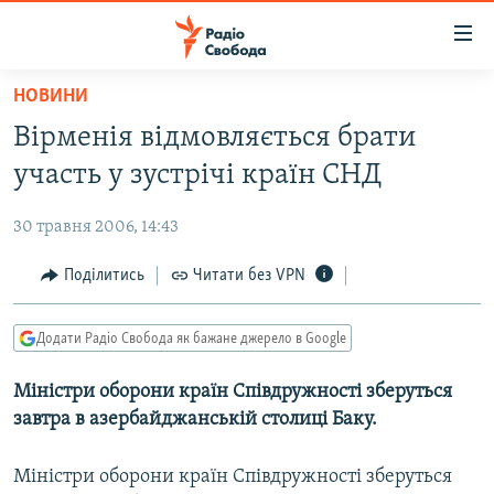
Доступність
посилання
Перейти
НОВИНИ
до
РАДІО СВОБОДА – 70 РОКІВ
Вірменія відмовляється брати
основного
ВСЕ ЗА ДОБУ
матеріалу
участь у зустрічі країн СНД
СТАТТІ
Перейти
до
30 травня 2006, 14:43
ВІЙНА
ПОЛІТИКА
основної
РОСІЙСЬКА «ФІЛЬТРАЦІЯ»
Поділитись
Читати без VPN
ЕКОНОМІКА
навігації
Перейти
ДОНБАС.РЕАЛІЇ
СУСПІЛЬСТВО
до
Додати Радіо Свобода як бажане джерело в Google
КРИМ.РЕАЛІЇ
КУЛЬТУРА
пошуку
Міністри оборони країн Співдружності зберуться
ТИ ЯК?
СПОРТ
завтра в азербайджанській столиці Баку.
СХЕМИ
УКРАЇНА
КИТАЙ.ВИКЛИКИ
Міністри оборони країн Співдружності зберуться
СВІТ