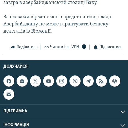
завтра в азербайджанській столиці Баку.
МУЛЬТИМЕДІА
ФОТО
За словами вірменського представника, влада
Азербайджану не може гарантувати безпеку
СПЕЦПРОЄКТИ
делегатів із Вірменії.
ПОДКАСТИ
Поділитись
Читати без VPN
Підписатись
КРИМ РЕАЛІЇ
РУС
ДОЛУЧАЙСЯ!
УКР
КТАТ
ДОЛУЧАЙСЯ!
ПІДТРИМКА
ІНФОРМАЦІЯ