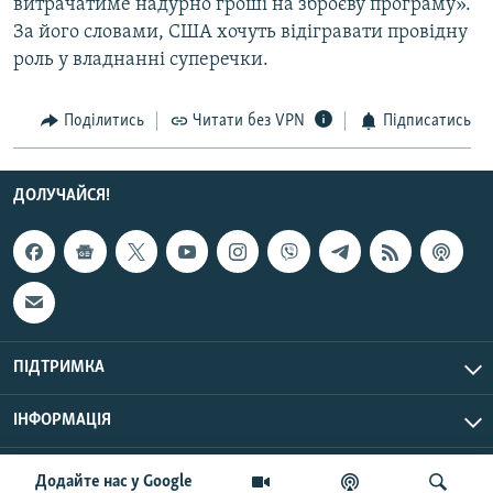
витрачатиме надурно гроші на зброєву програму».
Усі сайти RFE/RL
За його словами, США хочуть відігравати провідну
роль у владнанні суперечки.
Поділитись
Читати без VPN
Підписатись
ДОЛУЧАЙСЯ!
ПІДТРИМКА
ІНФОРМАЦІЯ
UTC+3
© Радіо Свобода, 2026 | Усі права застережено.
Додайте нас у Google