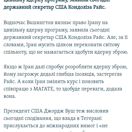
цивільну ядерну програму, заявила сьогодні
МУЛЬТИМЕДІА
державний секретар США Кондоліза Райс.
ФОТО
Водночас Вашингтон визнає право Ірану на
СПЕЦПРОЄКТИ
цивільну ядерну програму, заявила сьогодні
ПОДКАСТИ
державний секретар США Кондоліза Райс. Але, за її
словами, Іран мусить цілком переконати світову
спільноту, що не намагається здобути ядерну зброю.
КРИМ РЕАЛІЇ
РУС
Якщо ж Іран далі спробує розробляти ядерну зброю,
УКР
йому загрожує дедалі глибша ізоляція, застерегла
Райс. А коли Іран змінить курс і поновить
КТАТ
співпрацю з МАГАТЕ, то здобуде переваги, додала
вона.
ДОЛУЧАЙСЯ!
Президент США Джордж Буш теж висловив
сьогодні сподівання, що влада в Тегерані
прислухається до міжнародних вимог і «не