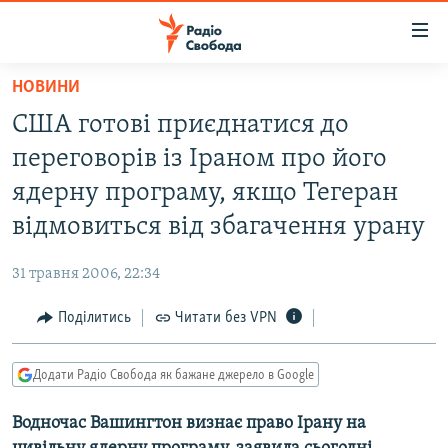
Доступність
посилання
Перейти
НОВИНИ
до
РАДІО СВОБОДА – 70 РОКІВ
США готові приєднатися до
основного
ВСЕ ЗА ДОБУ
матеріалу
переговорів із Іраном про його
СТАТТІ
Перейти
ядерну програму, якщо Тегеран
до
ВІЙНА
ПОЛІТИКА
відмовиться від збагачення урану
основної
РОСІЙСЬКА «ФІЛЬТРАЦІЯ»
ЕКОНОМІКА
навігації
31 травня 2006, 22:34
Перейти
ДОНБАС.РЕАЛІЇ
СУСПІЛЬСТВО
до
Поділитись
Читати без VPN
КРИМ.РЕАЛІЇ
КУЛЬТУРА
пошуку
ТИ ЯК?
СПОРТ
Додати Радіо Свобода як бажане джерело в Google
СХЕМИ
УКРАЇНА
Водночас Вашингтон визнає право Ірану на
КИТАЙ.ВИКЛИКИ
СВІТ