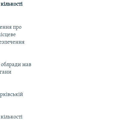
кількості
шення про
місцеве
безпечення
а облради мав
ргани
арківській
кількості