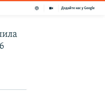
Додайте нас у Google
лила
6