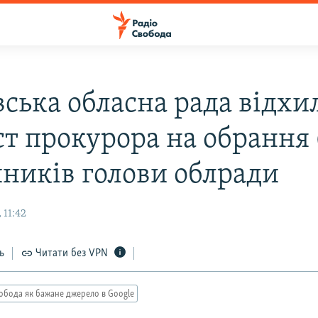
вська обласна рада відхи
ст прокурора на обрання 
пників голови облради
 11:42
ь
Читати без VPN
обода як бажане джерело в Google