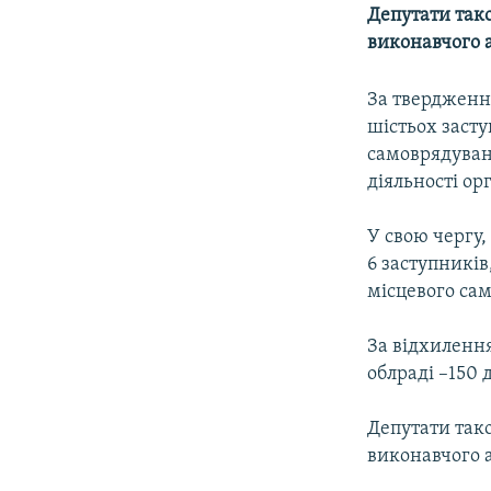
МУЛЬТИМЕДІА
Депутати тако
ФОТО
виконавчого а
СПЕЦПРОЄКТИ
За твердженн
ПОДКАСТИ
шістьох засту
самоврядуван
діяльності ор
У свою чергу,
6 заступників
місцевого са
За відхилення
облраді –150 д
Депутати тако
виконавчого а