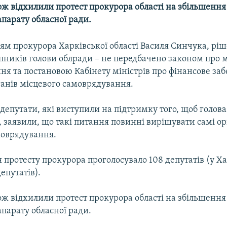
ж відхилили протест прокурора області на збільшення 
парату обласної ради.
ям прокурора Харківської області Василя Синчука, рі
пників голови облради – не передбачено законом про 
ня та постановою Кабінету міністрів про фінансове за
ганів місцевого самоврядування.
 депутати, які виступили на підтримку того, щоб голов
, заявили, що такі питання повинні вирішувати самі о
моврядування.
 протесту прокурора проголосувало 108 депутатів (у Х
епутатів).
ж відхилили протест прокурора області на збільшення 
парату обласної ради.