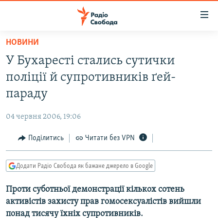
Доступність
посилання
Перейти
НОВИНИ
до
РАДІО СВОБОДА – 70 РОКІВ
У Бухаресті стались сутички
основного
ВСЕ ЗА ДОБУ
матеріалу
поліції й супротивників ґей-
СТАТТІ
Перейти
параду
до
ВІЙНА
ПОЛІТИКА
основної
04 червня 2006, 19:06
РОСІЙСЬКА «ФІЛЬТРАЦІЯ»
ЕКОНОМІКА
навігації
Перейти
Поділитись
Читати без VPN
ДОНБАС.РЕАЛІЇ
СУСПІЛЬСТВО
до
КРИМ.РЕАЛІЇ
КУЛЬТУРА
пошуку
Додати Радіо Свобода як бажане джерело в Google
ТИ ЯК?
СПОРТ
Проти суботньої демонстрації кількох сотень
СХЕМИ
УКРАЇНА
активістів захисту прав гомосексуалістів вийшли
КИТАЙ.ВИКЛИКИ
СВІТ
понад тисячу їхніх супротивників.