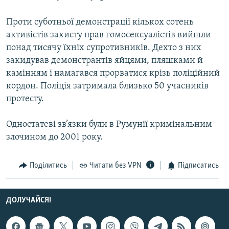
МУЛЬТИМЕДІА
Проти суботньої демонстрації кількох сотень
ФОТО
активістів захисту прав гомосексуалістів вийшли
СПЕЦПРОЄКТИ
понад тисячу їхніх супротивників. Дехто з них
закидував демонстрантів яйцями, пляшками й
ПОДКАСТИ
камінням і намагався прорватися крізь поліційний
кордон. Поліція затримала близько 50 учасників
КРИМ РЕАЛІЇ
протесту.
РУС
УКР
Одностатеві зв’язки були в Румунії кримінальним
злочином до 2001 року.
КТАТ
Поділитись
Читати без VPN
Підписатись
ДОЛУЧАЙСЯ!
ДОЛУЧАЙСЯ!