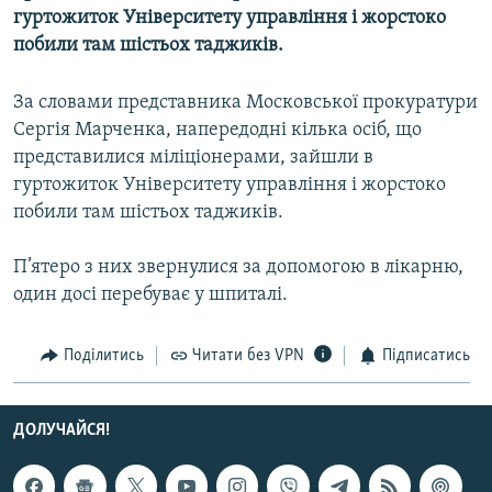
гуртожиток Університету управління і жорстоко
МУЛЬТИМЕДІА
побили там шістьох таджиків.
ФОТО
СПЕЦПРОЄКТИ
За словами представника Московської прокуратури
Сергія Марченка, напередодні кілька осіб, що
ПОДКАСТИ
представилися міліціонерами, зайшли в
гуртожиток Університету управління і жорстоко
КРИМ РЕАЛІЇ
побили там шістьох таджиків.
РУС
УКР
П’ятеро з них звернулися за допомогою в лікарню,
один досі перебуває у шпиталі.
КТАТ
Поділитись
Читати без VPN
Підписатись
ДОЛУЧАЙСЯ!
ДОЛУЧАЙСЯ!