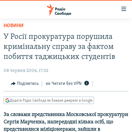
Доступність
посилання
Перейти
НОВИНИ
до
РАДІО СВОБОДА – 70 РОКІВ
У Росії прокуратура порушила
основного
ВСЕ ЗА ДОБУ
матеріалу
кримінальну справу за фактом
СТАТТІ
Перейти
побиття таджицьких студентів
до
ВІЙНА
ПОЛІТИКА
основної
08 червня 2006, 17:32
РОСІЙСЬКА «ФІЛЬТРАЦІЯ»
ЕКОНОМІКА
навігації
Перейти
Поділитись
Читати без VPN
ДОНБАС.РЕАЛІЇ
СУСПІЛЬСТВО
до
КРИМ.РЕАЛІЇ
КУЛЬТУРА
пошуку
Додати Радіо Свобода як бажане джерело в Google
ТИ ЯК?
СПОРТ
За словами представника Московської прокуратури
СХЕМИ
УКРАЇНА
Сергія Марченка, напередодні кілька осіб, що
КИТАЙ.ВИКЛИКИ
СВІТ
представилися міліціонерами, зайшли в