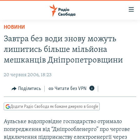
Доступність
посилання
Перейти
НОВИНИ
до
РАДІО СВОБОДА – 70 РОКІВ
Завтра без води знову можуть
основного
ВСЕ ЗА ДОБУ
матеріалу
лишитись більше мільйона
СТАТТІ
Перейти
мешканців Дніпропетровщини
до
ВІЙНА
ПОЛІТИКА
основної
20 червня 2006, 18:23
РОСІЙСЬКА «ФІЛЬТРАЦІЯ»
ЕКОНОМІКА
навігації
Перейти
Поділитись
Читати без VPN
ДОНБАС.РЕАЛІЇ
СУСПІЛЬСТВО
до
КРИМ.РЕАЛІЇ
КУЛЬТУРА
пошуку
Додати Радіо Свобода як бажане джерело в Google
ТИ ЯК?
СПОРТ
Аульське водопровідне господарство отримало
СХЕМИ
УКРАЇНА
попередження від “Дніпрообленерго” про чергове
КИТАЙ.ВИКЛИКИ
СВІТ
відключення підприємству електроенергії через