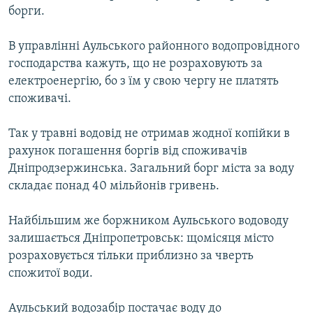
борги.
МУЛЬТИМЕДІА
ФОТО
В управлінні Аульського районного водопровідного
СПЕЦПРОЄКТИ
господарства кажуть, що не розраховують за
електроенергію, бо з їм у свою чергу не платять
ПОДКАСТИ
споживачі.
КРИМ РЕАЛІЇ
Так у травні водовід не отримав жодної копійки в
РУС
рахунок погашення боргів від споживачів
Дніпродзержинська. Загальний борг міста за воду
УКР
складає понад 40 мільйонів гривень.
КТАТ
Найбільшим же боржником Аульського водоводу
ДОЛУЧАЙСЯ!
залишається Дніпропетровськ: щомісяця місто
розраховується тільки приблизно за чверть
спожитої води.
Аульський водозабір постачає воду до