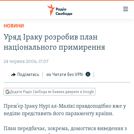
Доступність
посилання
Перейти
НОВИНИ
до
РАДІО СВОБОДА – 70 РОКІВ
Уряд Іраку розробив план
основного
ВСЕ ЗА ДОБУ
матеріалу
національного примирення
СТАТТІ
Перейти
до
24 червня 2006, 17:07
ВІЙНА
ПОЛІТИКА
основної
РОСІЙСЬКА «ФІЛЬТРАЦІЯ»
Поділитись
Читати без VPN
ЕКОНОМІКА
навігації
Перейти
ДОНБАС.РЕАЛІЇ
СУСПІЛЬСТВО
до
Додати Радіо Свобода як бажане джерело в Google
КРИМ.РЕАЛІЇ
КУЛЬТУРА
пошуку
Прем’єр Іраку Нурі ал-Малікі правдоподібно вже у
ТИ ЯК?
СПОРТ
неділю представить його парламенту країни.
СХЕМИ
УКРАЇНА
План передбачає, зокрема, домогтися виведення з
КИТАЙ.ВИКЛИКИ
СВІТ