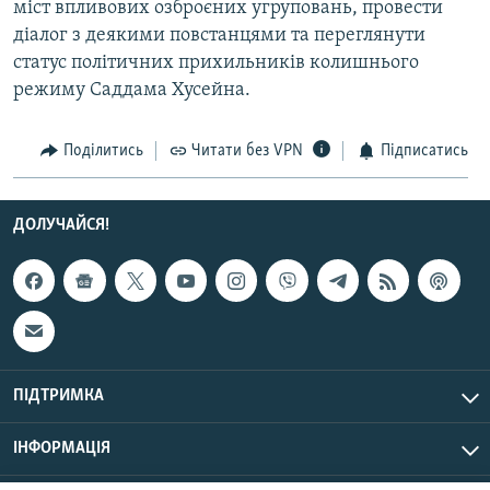
міст впливових озброєних угруповань, провести
МУЛЬТИМЕДІА
діалог з деякими повстанцями та переглянути
ФОТО
статус політичних прихильників колишнього
режиму Саддама Хусейна.
СПЕЦПРОЄКТИ
ПОДКАСТИ
Поділитись
Читати без VPN
Підписатись
КРИМ РЕАЛІЇ
РУС
ДОЛУЧАЙСЯ!
УКР
КТАТ
ДОЛУЧАЙСЯ!
ПІДТРИМКА
ІНФОРМАЦІЯ