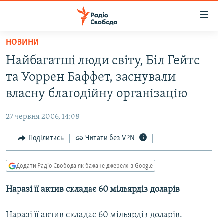
Доступність
посилання
Перейти
НОВИНИ
до
РАДІО СВОБОДА – 70 РОКІВ
Найбагатші люди світу, Біл Гейтс
основного
ВСЕ ЗА ДОБУ
матеріалу
та Уоррен Баффет, заснували
СТАТТІ
Перейти
власну благодійну організацію
до
ВІЙНА
ПОЛІТИКА
основної
27 червня 2006, 14:08
РОСІЙСЬКА «ФІЛЬТРАЦІЯ»
ЕКОНОМІКА
навігації
Перейти
Поділитись
Читати без VPN
ДОНБАС.РЕАЛІЇ
СУСПІЛЬСТВО
до
КРИМ.РЕАЛІЇ
КУЛЬТУРА
пошуку
Додати Радіо Свобода як бажане джерело в Google
ТИ ЯК?
СПОРТ
Наразі її актив складає 60 мільярдів доларів
СХЕМИ
УКРАЇНА
КИТАЙ.ВИКЛИКИ
СВІТ
Наразі її актив складає 60 мільярдів доларів.