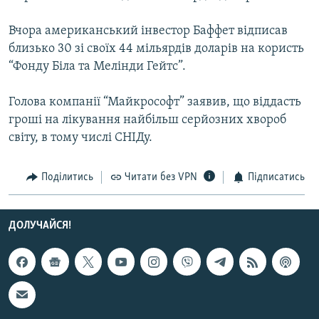
МУЛЬТИМЕДІА
Вчора американський інвестор Баффет відписав
ФОТО
близько 30 зі своїх 44 мільярдів доларів на користь
СПЕЦПРОЄКТИ
“Фонду Біла та Мелінди Гейтс”.
ПОДКАСТИ
Голова компанії “Майкрософт” заявив, що віддасть
гроші на лікування найбільш серйозних хвороб
КРИМ РЕАЛІЇ
світу, в тому числі СНІДу.
РУС
УКР
Поділитись
Читати без VPN
Підписатись
КТАТ
ДОЛУЧАЙСЯ!
ДОЛУЧАЙСЯ!