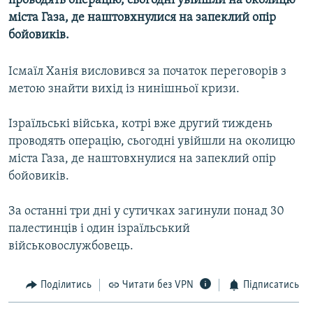
проводять операцію, сьогодні увійшли на околицю
МУЛЬТИМЕДІА
міста Газа, де наштовхнулися на запеклий опір
бойовиків.
ФОТО
СПЕЦПРОЄКТИ
Ісмаїл Ханія висловився за початок переговорів з
ПОДКАСТИ
метою знайти вихід із нинішньої кризи.
Ізраїльські війська, котрі вже другий тиждень
КРИМ РЕАЛІЇ
проводять операцію, сьогодні увійшли на околицю
РУС
міста Газа, де наштовхнулися на запеклий опір
УКР
бойовиків.
КТАТ
За останні три дні у сутичках загинули понад 30
палестинців і один ізраїльський
ДОЛУЧАЙСЯ!
військовослужбовець.
Поділитись
Читати без VPN
Підписатись