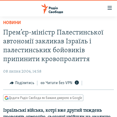
Доступність
посилання
Перейти
НОВИНИ
до
РАДІО СВОБОДА – 70 РОКІВ
Прем’єр-міністр Палестинської
основного
ВСЕ ЗА ДОБУ
матеріалу
автономії закликав Ізраїль і
СТАТТІ
Перейти
палестинських бойовиків
до
ВІЙНА
ПОЛІТИКА
припинити кровопролиття
основної
РОСІЙСЬКА «ФІЛЬТРАЦІЯ»
ЕКОНОМІКА
навігації
08 липня 2006, 14:58
Перейти
ДОНБАС.РЕАЛІЇ
СУСПІЛЬСТВО
до
Поділитись
Читати без VPN
КРИМ.РЕАЛІЇ
КУЛЬТУРА
пошуку
ТИ ЯК?
СПОРТ
Додати Радіо Свобода як бажане джерело в Google
СХЕМИ
УКРАЇНА
Ізраїльські війська, котрі вже другий тиждень
КИТАЙ.ВИКЛИКИ
СВІТ