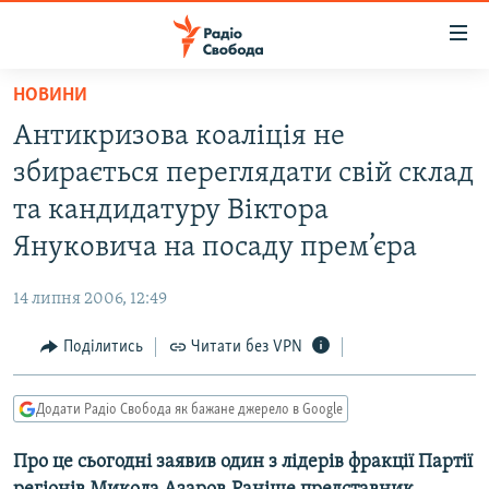
Доступність
посилання
Перейти
НОВИНИ
до
РАДІО СВОБОДА – 70 РОКІВ
Антикризова коалiцiя не
основного
ВСЕ ЗА ДОБУ
матеріалу
збирається переглядати свiй склад
СТАТТІ
Перейти
та кандидатуру Віктора
до
ВІЙНА
ПОЛІТИКА
Януковича на посаду прем’єра
основної
РОСІЙСЬКА «ФІЛЬТРАЦІЯ»
ЕКОНОМІКА
навігації
14 липня 2006, 12:49
Перейти
ДОНБАС.РЕАЛІЇ
СУСПІЛЬСТВО
до
Поділитись
Читати без VPN
КРИМ.РЕАЛІЇ
КУЛЬТУРА
пошуку
ТИ ЯК?
СПОРТ
Додати Радіо Свобода як бажане джерело в Google
СХЕМИ
УКРАЇНА
Про це сьогодні заявив один з лiдерiв фракцiї Партiї
КИТАЙ.ВИКЛИКИ
СВІТ