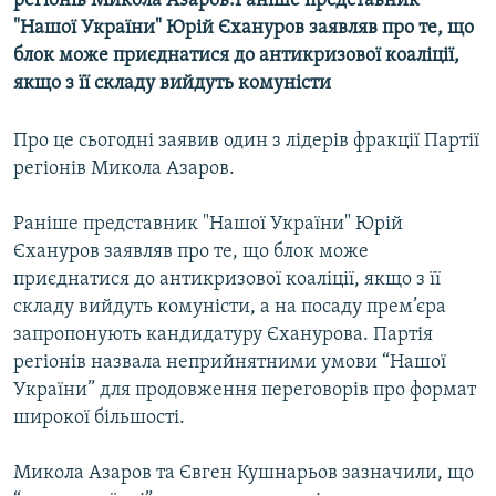
регiонiв Микола Азаров.Раніше представник
МУЛЬТИМЕДІА
"Нашої України" Юрiй Єхануров заявляв про те, що
блок може приєднатися до антикризової коалiцiї,
ФОТО
якщо з її складу вийдуть комуністи
СПЕЦПРОЄКТИ
ПОДКАСТИ
Про це сьогодні заявив один з лiдерiв фракцiї Партiї
регiонiв Микола Азаров.
КРИМ РЕАЛІЇ
Раніше представник "Нашої України" Юрiй
РУС
Єхануров заявляв про те, що блок може
УКР
приєднатися до антикризової коалiцiї, якщо з її
складу вийдуть комуністи, а на посаду прем’єра
КТАТ
запропонують кандидатуру Єханурова. Партія
регіонів назвала неприйнятними умови “Нашої
ДОЛУЧАЙСЯ!
України” для продовження переговорів про формат
широкої більшості.
Микола Азаров та Євген Кушнарьов зазначили, що