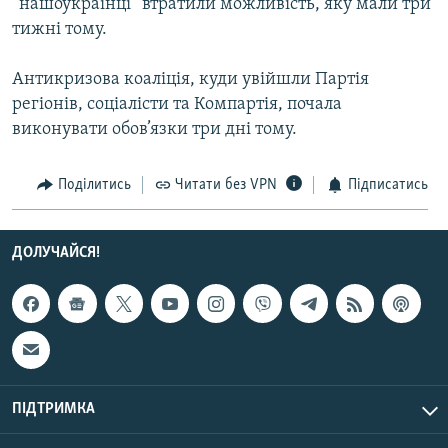
“нашоукраїнці” втратили можливість, яку мали три
Усі сайти RFE/RL
тижні тому.
Антикризова коаліція, куди увійшли Партія
регіонів, соціалісти та Компартія, почала
виконувати обов’язки три дні тому.
Поділитись
Читати без VPN
Підписатись
ДОЛУЧАЙСЯ!
ПІДТРИМКА