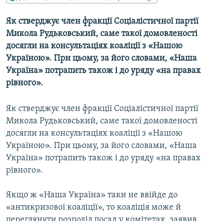
МУЛЬТИМЕДІА
Як стверджує член фракції Соціалістичної партії
ФОТО
Микола Рудьковський, саме такої домовленості
СПЕЦПРОЄКТИ
досягли на консультаціях коаліції з «Нашою
Україною». При цьому, за його словами, «Наша
ПОДКАСТИ
Україна» потрапить також і до уряду «на правах
рівного».
КРИМ РЕАЛІЇ
РУС
Як стверджує член фракції Соціалістичної партії
УКР
Микола Рудьковський, саме такої домовленості
досягли на консультаціях коаліції з «Нашою
КТАТ
Україною». При цьому, за його словами, «Наша
Україна» потрапить також і до уряду «на правах
ДОЛУЧАЙСЯ!
рівного».
Якщо ж «Наша Україна» таки не ввійде до
«антикризової коаліції», то коаліція може й
переглянути розподіл посад у комітетах, заявив