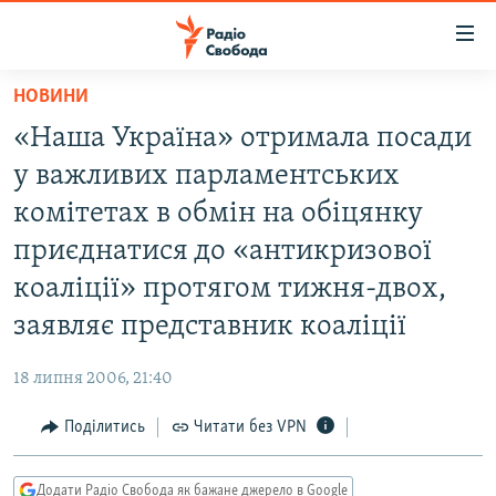
Доступність
посилання
Перейти
НОВИНИ
до
РАДІО СВОБОДА – 70 РОКІВ
«Наша Україна» отримала посади
основного
ВСЕ ЗА ДОБУ
матеріалу
у важливих парламентських
СТАТТІ
Перейти
комітетах в обмін на обіцянку
до
ВІЙНА
ПОЛІТИКА
приєднатися до «антикризової
основної
РОСІЙСЬКА «ФІЛЬТРАЦІЯ»
ЕКОНОМІКА
навігації
коаліції» протягом тижня-двох,
Перейти
ДОНБАС.РЕАЛІЇ
СУСПІЛЬСТВО
заявляє представник коаліції
до
КРИМ.РЕАЛІЇ
КУЛЬТУРА
пошуку
18 липня 2006, 21:40
ТИ ЯК?
СПОРТ
Поділитись
Читати без VPN
СХЕМИ
УКРАЇНА
КИТАЙ.ВИКЛИКИ
СВІТ
Додати Радіо Свобода як бажане джерело в Google