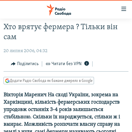
Доступність
посилання
Перейти
Хто врятує фермера ? Тільки він
до
РАДІО СВОБОДА – 70 РОКІВ
сам
основного
ВСЕ ЗА ДОБУ
матеріалу
20 липня 2006, 04:32
СТАТТІ
Перейти
до
ВІЙНА
ПОЛІТИКА
Поділитись
Читати без VPN
основної
РОСІЙСЬКА «ФІЛЬТРАЦІЯ»
ЕКОНОМІКА
навігації
Додати Радіо Свобода як бажане джерело в Google
Перейти
ДОНБАС.РЕАЛІЇ
СУСПІЛЬСТВО
до
Вікторія Маренич На сході України, зокрема на
КРИМ.РЕАЛІЇ
КУЛЬТУРА
пошуку
Харківщині, кількість фермерських господарств
ТИ ЯК?
СПОРТ
упродовж останніх 3-4 років залишається
СХЕМИ
УКРАЇНА
стабільною. Скільки їх народжується, стільки ж і
вмирає. Можливість розпочати власну справу на
КИТАЙ.ВИКЛИКИ
СВІТ
землі з нуля, самі фермери називають сьогодні