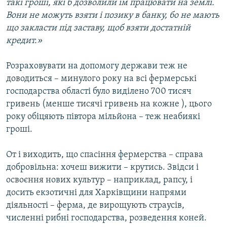
такі гроші, які б дозволили їм працювати на землі.
Вони не можуть взяти і позику в банку, бо не мають
що закласти під заставу, щоб взяти достатній
кредит.»
Розраховувати на допомогу держави теж не
доводиться – минулого року на всі фермерські
господарства області було виділено 700 тисяч
гривень (менше тисячі гривень на кожне ), цього
року обіцяють півтора мільйона – теж неабиякі
гроші.
От і виходить, що спасіння фермерства – справа
добровільна: хочеш вижити – крутись. Звідси і
освоєння нових культур – наприклад, рапсу, і
досить екзотичні для Харківщини напрями
діяльності – ферма, де вирощують страусів,
численні рибні господарства, розведення коней.