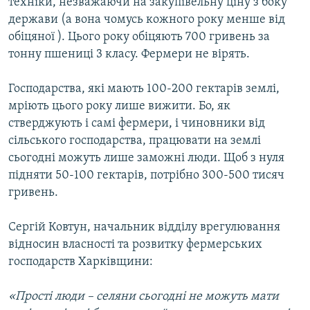
техніки, незважаючи на закупівельну ціну з боку
Усі сайти RFE/RL
держави (а вона чомусь кожного року менше від
обіцяної ). Цього року обіцяють 700 гривень за
тонну пшениці 3 класу. Фермери не вірять.
Господарства, які мають 100-200 гектарів землі,
мріють цього року лише вижити. Бо, як
стверджують і самі фермери, і чиновники від
сільського господарства, працювати на землі
сьогодні можуть лише заможні люди. Щоб з нуля
підняти 50-100 гектарів, потрібно 300-500 тисяч
гривень.
Сергій Ковтун, начальник відділу врегулювання
відносин власності та розвитку фермерських
господарств Харківщини:
«Прості люди – селяни сьогодні не можуть мати