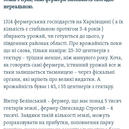
МУЛЬТИМЕДІА
нереальною.
ФОТО
1314 фермерських господарств на Харківщині ( а їх
СПЕЦПРОЄКТИ
кількість є стабільною протягом 3-4 років )
збирають урожай, чи готуються до цього, у
ПОДКАСТИ
південних районах області. Про врожайність поки
що ні слова, тільки наміри: 25-30 центнерів з
КРИМ РЕАЛІЇ
гектару – трішки менше, ніж минулого року. Хоча,
РУС
як говорять самі фермери, істинний урожай все ж
УКР
таки залишається таємницею – через фіскальні
органи, які мріють про великі видатки. А
КТАТ
врожайність буває і 45, і 55 центнерів з гектару.
ДОЛУЧАЙСЯ!
Віктор Белінський – фермер, що має понад 5 тисяч
гектарів землі , фермер Олександр Строгий – 4
тисячі. Завдяки такій кількості землі, можуть
розраховувати на прибутки, поповнення парку