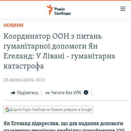
Доступність
посилання
Перейти
НОВИНИ
до
РАДІО СВОБОДА – 70 РОКІВ
Координатор ООН з питань
основного
ВСЕ ЗА ДОБУ
матеріалу
гуманітарної допомоги Ян
СТАТТІ
Перейти
Егеланд: У Лівані - гуманітарна
до
ВІЙНА
ПОЛІТИКА
катастрофа
основної
РОСІЙСЬКА «ФІЛЬТРАЦІЯ»
ЕКОНОМІКА
навігації
23 липня 2006, 14:13
Перейти
ДОНБАС.РЕАЛІЇ
СУСПІЛЬСТВО
до
Поділитись
Читати без VPN
КРИМ.РЕАЛІЇ
КУЛЬТУРА
пошуку
ТИ ЯК?
СПОРТ
Додати Радіо Свобода як бажане джерело в Google
СХЕМИ
УКРАЇНА
Ян Егеланд підкреслив, що для надання допомоги
КИТАЙ.ВИКЛИКИ
СВІТ