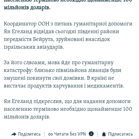
населенню терміново необхідно щонайменше 100
МУЛЬТИМЕДІА
мільйонів доларів.
ФОТО
Координатор ООН з питань гуманітарної допомоги
СПЕЦПРОЄКТИ
Ян Егеланд відвідав сьогодні південні райони
ПОДКАСТИ
передмістя Бейрута, зруйновані внаслідок
ізраїльських авіаударів.
КРИМ РЕАЛІЇ
За його слвоами, мова йде про гуманітарну
РУС
катастрофу: близько півмільйона ліванців були
УКР
змушені покинути свої домівки. В країні не
вистачає продуктів харчування і медикаментів.
КТАТ
Ян Егеланд підкреслив, що для надання допомоги
ДОЛУЧАЙСЯ!
населенню терміново необхідно щонайменше 100
мільйонів доларів.
Поділитись
Читати без VPN
Підписатись