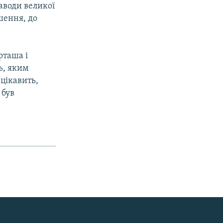
заводи великої
шення, до
рташа і
ть, яким
 цікавить,
 був