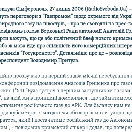
итула Сімферополь, 27 липня 2006 (RadioSvoboda.Ua) 
дуть переговори з “Газпромом” щодо окремого від Укра
иродного газу на півострів, - про це сьогодні на прес-
овідомив голова Верховної Ради автономії Анатолій Г
ерти кажуть, що це або політичний блеф нового кримсь
або ж мова йде про спільність його комерційних інтере
асників “Росукренерго”. Детальніше про це – розповід
респондент Володимир Притула.
йно прозвучало на першій за два місяці перебування 
конференції повідомлення Анатолія Гриценка про газо
кві: (*54) “Була зустріч з першим заступником голови
”, на якій ми в принципі домовилися , що займатимем
тачання російського газу до АРК. Для балансу нам не
ярда кубометрів. Сьогодні ми обговорюємо ситуацію щ
ратора, який і постачатиме російський газ до Автоном
им”, - повідомив кримський спікер і додав, що попере