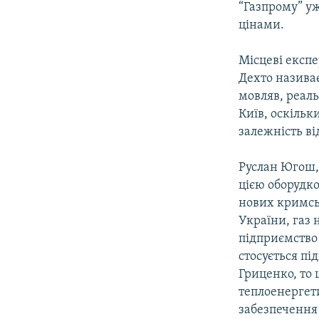
“Газпрому” уж
цінами.
Місцеві експе
Дехто називає
мовляв, реаль
Київ, оскільк
залежність ві
Руслан Югош, 
цією оборудко
нових кримсь
України, газ
підприємство
стосується п
Гриценко, то 
теплоенергети
забезпечення