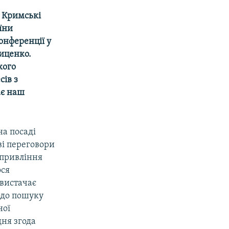
– Кримські
їни
конференції у
риценко.
кого
сів з
ає наш
на посаді
ві переговори
 привління
ося
 вистачає
одо пошуку
ної
дня згода