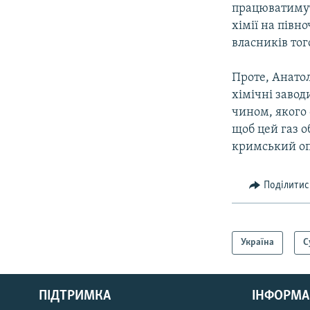
працюватимуть
хімії на півн
власників тог
Проте, Анатол
хімічні завод
чином, якого 
щоб цей газ о
кримський опе
Поділитис
Україна
С
КРИМ РЕАЛІЇ
РУС
ПІДТРИМКА
ІНФОРМА
УКР