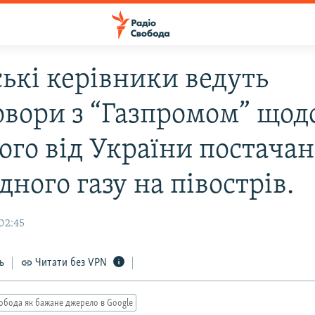
ькі керівники ведуть
овори з “Газпромом” щод
ого від України постача
ного газу на півострів.
02:45
ь
Читати без VPN
обода як бажане джерело в Google