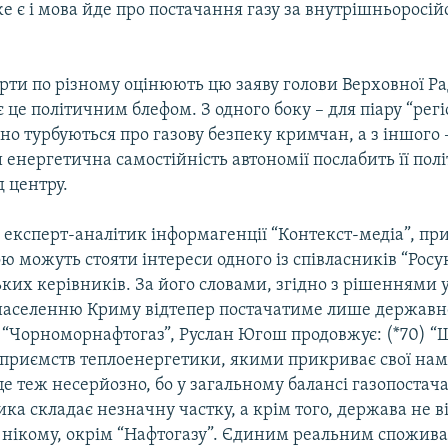
е є і мова йде про постачання газу за внутрішньоросі
рти по різному оцінюють цю заяву голови Верховної Р
 це політичним блефом. З одного боку – для піару “регіо
но турбуються про газову безпеку кримчан, а з іншого 
и енергетична самостійність автономії послабить її пол
д центру.
експерт-аналітик інформагенції “Контекст-медіа”, при
ю можуть стояти інтереси одного із співласників “Росу
ких керівників. За його словами, згідно з рішеннями 
 населенню Криму відтепер постачатиме лише державн
 “Чорноморнафтогаз”, Руслан Югош продовжує: (*70) “
ідприємств теплоенергетики, якими прикриває свої нам
це теж несерйозно, бо у загальному балансі газопостач
ка складає незначну частку, а крім того, держава не ві
 нікому, окрім “Нафтогазу”. Єдиним реальним спожива