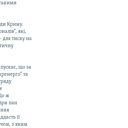
йськими
ади Криму.
налів”, які,
– для тиску на
ітичну
пускає, що за
кренерго” та
уряду
е
Що ж
іри пан
ання
ддасть її
чем, з яким