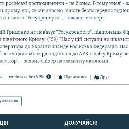
 російські постачальники – це бізнес. В тому числі - 
очі Криму, які, як ми знаємо, мають безпосереднє відно
о ж самого “Росукренерго ”, - вважає експерт.
ій Гриценко не пов’язує “Росукренерго”, підприємця Фі
и північного Криму: (*59) “Нас у цій ситуації не цікави
оператора до України знайде Російська Федерація. Нас
бсягом один мільярд надійшов до АРК і щоб у Криму це
ратор”, - заявив спікер парламенту автономії.
ь
Читати без VPN
Підписатись
Друк
успільство
ЦІЯ
ДОЛУЧАЙСЯ!