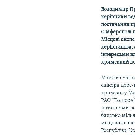
МУЛЬТИМЕДІА
Володимир Пр
ФОТО
керівники ве
СПЕЦПРОЄКТИ
постачання пр
Сімферополі п
ПОДКАСТИ
Місцеві експ
керівництва, 
інтересами вл
кримський ко
Майже сенсаці
спікера прес-
кримчан у Мос
РАО “Гаспром
питаннями пос
близько міль
місцевого опе
Республіки Кр