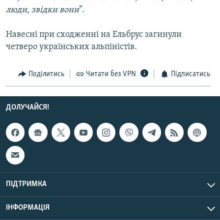
Усі сайти RFE/RL
люди, звідки вони
”.
Навесні при сходженні на Ельбрус загинули
четверо українських альпіністів.
Поділитись
Читати без VPN
Підписатись
ДОЛУЧАЙСЯ!
ПІДТРИМКА
ІНФОРМАЦІЯ