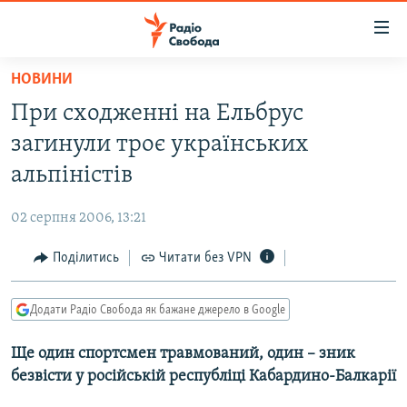
Доступність
посилання
Перейти
НОВИНИ
до
РАДІО СВОБОДА – 70 РОКІВ
При сходженні на Ельбрус
основного
ВСЕ ЗА ДОБУ
матеріалу
загинули троє українських
СТАТТІ
Перейти
альпіністів
до
ВІЙНА
ПОЛІТИКА
основної
02 серпня 2006, 13:21
РОСІЙСЬКА «ФІЛЬТРАЦІЯ»
ЕКОНОМІКА
навігації
Перейти
Поділитись
Читати без VPN
ДОНБАС.РЕАЛІЇ
СУСПІЛЬСТВО
до
КРИМ.РЕАЛІЇ
КУЛЬТУРА
пошуку
Додати Радіо Свобода як бажане джерело в Google
ТИ ЯК?
СПОРТ
Ще один спортсмен травмований, один – зник
СХЕМИ
УКРАЇНА
безвісти у російській республіці Кабардино-Балкарії
КИТАЙ.ВИКЛИКИ
СВІТ