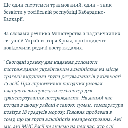
Ще один спортсмен травмований, один – зник
МУЛЬТИМЕДІА
безвісти у російській республіці Кабардино-
ФОТО
Балкарії.
СПЕЦПРОЄКТИ
За словами речника Міністерства з надзвичайних
ПОДКАСТИ
ситуацій України Ігоря Кроля, про інцидент
повідомили родичі постраждалих.
КРИМ РЕАЛІЇ
РУС
“
Сьогодні зранку для надання допомоги
УКР
постраждалим українським альпіністам на місце
трагедії вирушила група рятувальників у кількості
КТАТ
13 осіб. При сприятливих погодних умовах
планують використати гелікоптер для
ДОЛУЧАЙСЯ!
транспортування постраждалих. На даний час
погода в цьому районі є такою: туман, температура
повітря 18 градусів морозу. Головна проблема в
тому, що ця група альпіністів незареєстрована. Ані
ми, ані МНС Росії не знаємо на цей час, хто є ці