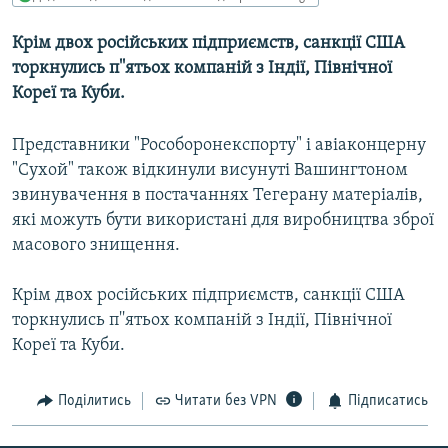
МУЛЬТИМЕДІА
Крім двох російських підприємств, санкції США
ФОТО
торкнулись п''ятьох компаній з Індії, Північної
СПЕЦПРОЄКТИ
Кореї та Куби.
ПОДКАСТИ
Представники "Рособоронекспорту" і авіаконцерну
"Сухой" також відкинули висунуті Вашингтоном
КРИМ РЕАЛІЇ
звинувачення в постачаннях Тегерану матеріалів,
РУС
які можуть бути використані для виробництва зброї
УКР
масового знищення.
КТАТ
Крім двох російських підприємств, санкції США
торкнулись п''ятьох компаній з Індії, Північної
ДОЛУЧАЙСЯ!
Кореї та Куби.
Поділитись
Читати без VPN
Підписатись