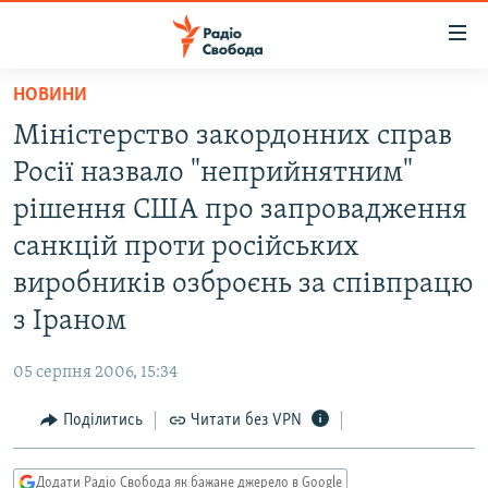
Доступність
посилання
Перейти
НОВИНИ
до
РАДІО СВОБОДА – 70 РОКІВ
Міністерство закордонних справ
основного
ВСЕ ЗА ДОБУ
матеріалу
Росії назвало "неприйнятним"
СТАТТІ
Перейти
рішення США про запровадження
до
ВІЙНА
ПОЛІТИКА
санкцій проти російських
основної
РОСІЙСЬКА «ФІЛЬТРАЦІЯ»
ЕКОНОМІКА
навігації
виробників озброєнь за співпрацю
Перейти
ДОНБАС.РЕАЛІЇ
СУСПІЛЬСТВО
з Іраном
до
КРИМ.РЕАЛІЇ
КУЛЬТУРА
пошуку
05 серпня 2006, 15:34
ТИ ЯК?
СПОРТ
Поділитись
Читати без VPN
СХЕМИ
УКРАЇНА
КИТАЙ.ВИКЛИКИ
СВІТ
Додати Радіо Свобода як бажане джерело в Google