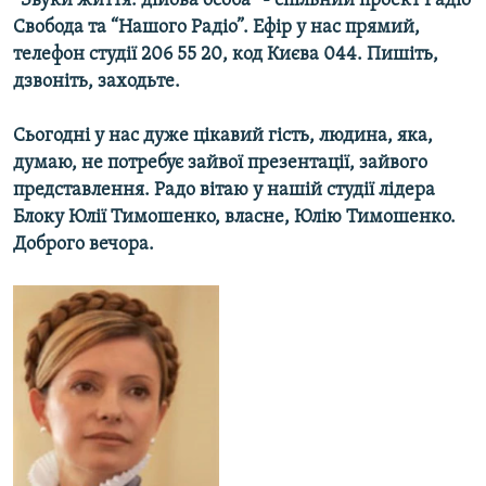
“Звуки життя: дійова особа” - спільний проект Радіо
МУЛЬТИМЕДІА
Свобода та “Нашого Радіо”. Ефір у нас прямий,
телефон студії 206 55 20, код Києва 044. Пишіть,
ФОТО
дзвоніть, заходьте.
СПЕЦПРОЄКТИ
Сьогодні у нас дуже цікавий гість, людина, яка,
ПОДКАСТИ
думаю, не потребує зайвої презентації, зайвого
представлення. Радо вітаю у нашій студії лідера
КРИМ РЕАЛІЇ
Блоку Юлії Тимошенко, власне, Юлію Тимошенко.
РУС
Доброго вечора.
УКР
КТАТ
ДОЛУЧАЙСЯ!