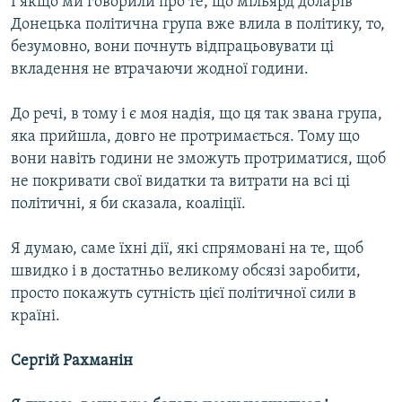
І якщо ми говорили про те, що мільярд доларів
Донецька політична група вже влила в політику, то,
безумовно, вони почнуть відпрацьовувати ці
вкладення не втрачаючи жодної години.
До речі, в тому і є моя надія, що ця так звана група,
яка прийшла, довго не протримається. Тому що
вони навіть години не зможуть протриматися, щоб
не покривати свої видатки та витрати на всі ці
політичні, я би сказала, коаліції.
Я думаю, саме їхні дії, які спрямовані на те, щоб
швидко і в достатньо великому обсязі заробити,
просто покажуть сутність цієї політичної сили в
країні.
Сергій Рахманін