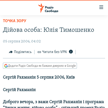
Доступність
посилання
Перейти
ТОЧКА ЗОРУ
до
РАДІО СВОБОДА – 70 РОКІВ
Дійова особа: Юлія Тимошенко
основного
ВСЕ ЗА ДОБУ
матеріалу
05 серпня 2006, 04:02
СТАТТІ
Перейти
до
ВІЙНА
ПОЛІТИКА
Поділитись
Читати без VPN
основної
РОСІЙСЬКА «ФІЛЬТРАЦІЯ»
ЕКОНОМІКА
навігації
Додати Радіо Свобода як бажане джерело в Google
Перейти
ДОНБАС.РЕАЛІЇ
СУСПІЛЬСТВО
до
Сергій Рахманін 5 серпня 2006, Київ
КРИМ.РЕАЛІЇ
КУЛЬТУРА
пошуку
ТИ ЯК?
СПОРТ
Сергій Рахманін
СХЕМИ
УКРАЇНА
Доброго вечора, з вами Сергій Рахманін і програма
КИТАЙ.ВИКЛИКИ
СВІТ