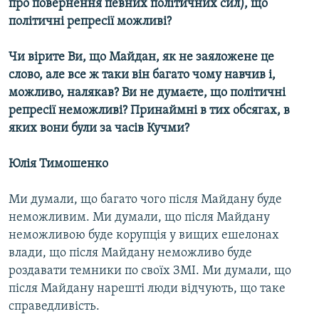
про повернення певних політичних сил), що
політичні репресії можливі?
Чи вірите Ви, що Майдан, як не заяложене це
слово, але все ж таки він багато чому навчив і,
можливо, налякав? Ви не думаєте, що політичні
репресії неможливі? Принаймні в тих обсягах, в
яких вони були за часів Кучми?
Юлія Тимошенко
Ми думали, що багато чого після Майдану буде
неможливим. Ми думали, що після Майдану
неможливою буде корупція у вищих ешелонах
влади, що після Майдану неможливо буде
роздавати темники по своїх ЗМІ. Ми думали, що
після Майдану нарешті люди відчують, що таке
справедливість.