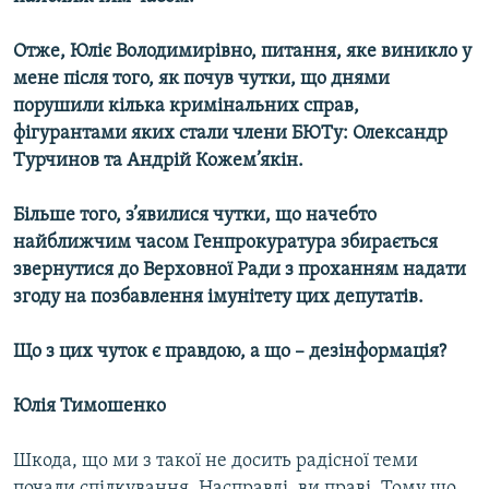
Отже, Юліє Володимирівно, питання, яке виникло у
мене після того, як почув чутки, що днями
порушили кілька кримінальних справ,
фігурантами яких стали члени БЮТу: Олександр
Турчинов та Андрій Кожем’якін.
Більше того, з’явилися чутки, що начебто
найближчим часом Генпрокуратура збирається
звернутися до Верховної Ради з проханням надати
згоду на позбавлення імунітету цих депутатів.
Що з цих чуток є правдою, а що – дезінформація?
Юлія Тимошенко
Шкода, що ми з такої не досить радісної теми
почали спілкування. Насправді, ви праві. Тому що