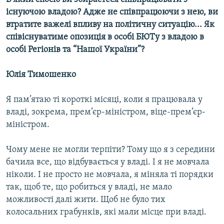
існуючою владою? Адже не співпрацюючи з нею, ви
втратите важелі впливу на політичну ситуацію... Як
співіснуватиме опозиція в особі БЮТу з владою в
особі Регіонів та “Нашої України”?
Юлія Тимошенко
Я пам’ятаю ті короткі місяці, коли я працювала у
владі, зокрема, прем’єр-міністром, віце-прем’єр-
міністром.
Чому мене не могли терпіти? Тому що я з середини
бачила все, що відбувається у владі. І я не мовчала
ніколи. І не просто не мовчала, я міняла ті порядки
так, щоб те, що робиться у владі, не мало
можливості далі жити. Щоб не було тих
колосальних грабунків, які мали місце при владі.