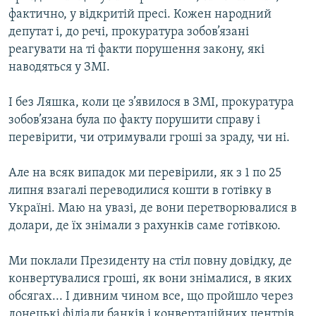
фактично, у відкритій пресі. Кожен народний
депутат і, до речі, прокуратура зобов’язані
реагувати на ті факти порушення закону, які
наводяться у ЗМІ.
І без Ляшка, коли це з’явилося в ЗМІ, прокуратура
зобов’язана була по факту порушити справу і
перевірити, чи отримували гроші за зраду, чи ні.
Але на всяк випадок ми перевірили, як з 1 по 25
липня взагалі переводилися кошти в готівку в
Україні. Маю на увазі, де вони перетворювалися в
долари, де їх знімали з рахунків саме готівкою.
Ми поклали Президенту на стіл повну довідку, де
конвертувалися гроші, як вони знімалися, в яких
обсягах... І дивним чином все, що пройшло через
донецькі філіали банків і конвертаційних центрів,