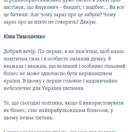
передвиборної кампанії дуже багато в Києві було
листівок, що Янукович – бандит, і подібне... Ви все
це бачили. Але чому зараз про це забули? Чому
зараз про це ніхто не говорить? Дякую.
Юлія Тимошенко
Добрий вечір. По-перше, я не пам’ятаю, щоб наша
політична сила і я особисто змінили думку. Я
вважала і вважаю, що великий і особливо тіньовий
бізнес не може одночасно бути керівництвом
країни. В цьому є перше головне і надзвичайно
небезпечне для України питання.
Те, що сьогодні політика, якщо її використовувати
як бізнес, стає найприбутковішим бізнесом, у
цьому немає питань.