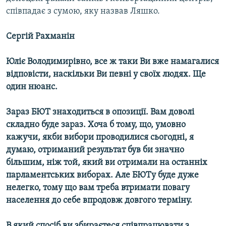
співпадає з сумою, яку назвав Ляшко.
Сергій Рахманін
Юліє Володимирівно, все ж таки Ви вже намагалися
відповісти, наскільки Ви певні у своїх людях. Ще
один нюанс.
Зараз БЮТ знаходиться в опозиції. Вам доволі
складно буде зараз. Хоча б тому, що, умовно
кажучи, якби вибори проводилися сьогодні, я
думаю, отриманий результат був би значно
більшим, ніж той, який ви отримали на останніх
парламентських виборах. Але БЮТу буде дуже
нелегко, тому що вам треба втримати повагу
населення до себе впродовж довгого терміну.
В який спосіб ви збираєтеся співпрацювати з