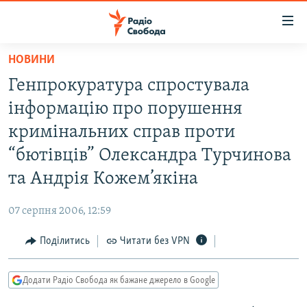
Доступність
посилання
Перейти
НОВИНИ
до
РАДІО СВОБОДА – 70 РОКІВ
Генпрокуратура спростувала
основного
ВСЕ ЗА ДОБУ
матеріалу
інформацію про порушення
СТАТТІ
Перейти
кримінальних справ проти
до
ВІЙНА
ПОЛІТИКА
“бютівців” Олександра Турчинова
основної
РОСІЙСЬКА «ФІЛЬТРАЦІЯ»
ЕКОНОМІКА
навігації
та Андрія Кожем’якіна
Перейти
ДОНБАС.РЕАЛІЇ
СУСПІЛЬСТВО
до
07 серпня 2006, 12:59
КРИМ.РЕАЛІЇ
КУЛЬТУРА
пошуку
Поділитись
Читати без VPN
ТИ ЯК?
СПОРТ
СХЕМИ
УКРАЇНА
Додати Радіо Свобода як бажане джерело в Google
КИТАЙ.ВИКЛИКИ
СВІТ