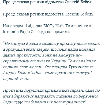
Про це сказав речник відомства Олексій Бебель
МУЛЬТИМЕДІА
ФОТО
Про це сказав речник відомства Олексій Бебель.
СПЕЦПРОЄКТИ
Напередодні лідерка БЮТу Юлія Тимошенко в
ПОДКАСТИ
інтерв’ю Радіо Свобода повідомила:
КРИМ РЕАЛІЇ
“
Не минула й доба з моменту приходу нової влади,
РУС
а зрозуміли вони твердо, що поки наша команда
здатна протистояти, вони не зможуть по-
УКР
справжньому опанувати Україну. Тому виділили
КТАТ
перших двох людей - Олександра Турчинова та
Андрія Кожем’якіна - саме проти них сьогодні
ДОЛУЧАЙСЯ!
перший удар.
Проти них порушили кримінальні справи, саме по
них збираються направити подання до Верховної
Ради щодо позбавлення їх недоторканності.