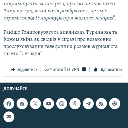
Інкримінують їм такі речі, про які не знає ніхто.
Усі сайти RFE/RL
Тому що суд, який хотів розібратися, не зміг
отримати від Генпрокуратури жодного папірця
”.
Раніше Генпрокуратура викликала Турчинова та
Кожем’якіна як свідків у справі про незаконне
прослуховування телефонних розмов журналіста
газети “Сегодня”.
Поділитись
Читати без VPN
Підписатись
ДОЛУЧАЙСЯ!