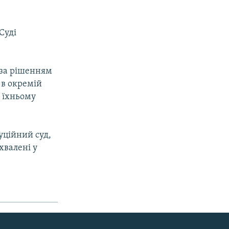
Судi
и за рішенням
 в окремій
 їхньому
уцiйний суд,
хвалені у