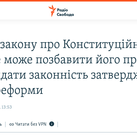
 закону про Конституцій
е може позбавити його пр
ядати законнiсть затвер
реформи
 13:53
ь
Читати без VPN