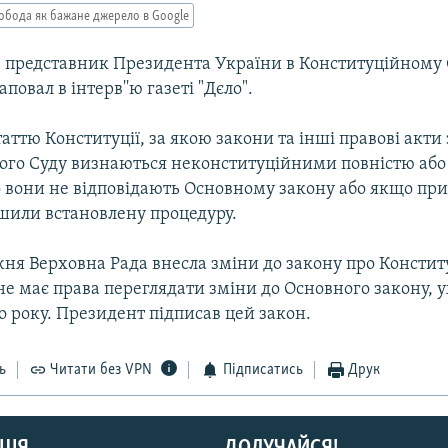
обода як бажане джерело в Google
в представник Президента України в Конституцiйному 
овал в iнтерв''ю газетi "Дєло".
таттю Конституції, за якою закони та інші правові акт
ого Суду визнаються неконституційними повністю або
о вони не відповідають Основному закону або якщо при
ушили встановлену процедуру.
ня Верховна Рада внесла змiни до закону про Констит
не має права переглядати зміни до Основного закону, у
о року. Президент пiдписав цей закон.
ь
Читати без VPN
Підписатись
Друк
ЦІЯ
ДОЛУЧАЙСЯ!