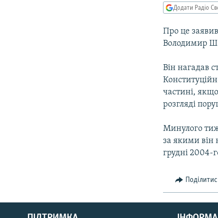
МУЛЬТИМЕДІА
Додати Радіо Св
ФОТО
Про це заяви
СПЕЦПРОЄКТИ
Володимир Шап
ПОДКАСТИ
Він нагадав с
Конституційн
частині, якщ
розгляді пор
Минулого тиж
за якими він 
грудні 2004-г
Поділитис
КРИМ РЕАЛІЇ
РУС
ПІДТРИМКА
ІНФОРМА