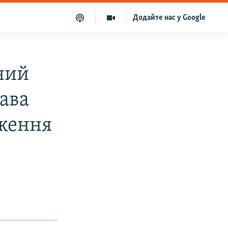
Додайте нас у Google
ний
ава
дження