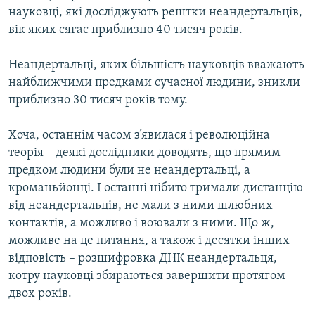
науковці, які досліджують рештки неандертальців,
МУЛЬТИМЕДІА
вік яких сягає приблизно 40 тисяч років.
ФОТО
СПЕЦПРОЄКТИ
Неандертальці, яких більшість науковців вважають
найближчими предками сучасної людини, зникли
ПОДКАСТИ
приблизно 30 тисяч років тому.
КРИМ РЕАЛІЇ
Хоча, останнім часом з’явилася і революційна
РУС
теорія – деякі дослідники доводять, що прямим
предком людини були не неандертальці, а
УКР
кроманьйонці. І останні нібито тримали дистанцію
КТАТ
від неандертальців, не мали з ними шлюбних
контактів, а можливо і воювали з ними. Що ж,
ДОЛУЧАЙСЯ!
можливе на це питання, а також і десятки інших
відповість – розшифровка ДНК неандертальця,
котру науковці збираються завершити протягом
двох років.