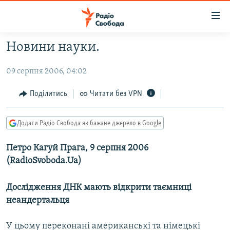
Доступність
посилання
Перейти
Новини науки.
до
РАДІО СВОБОДА – 70 РОКІВ
основного
09 серпня 2006, 04:02
ВСЕ ЗА ДОБУ
матеріалу
СТАТТІ
Перейти
Поділитись
Читати без VPN
до
ВІЙНА
ПОЛІТИКА
основної
Додати Радіо Свобода як бажане джерело в Google
РОСІЙСЬКА «ФІЛЬТРАЦІЯ»
ЕКОНОМІКА
навігації
Перейти
ДОНБАС.РЕАЛІЇ
Петро Кагуй Прага, 9 серпня 2006
СУСПІЛЬСТВО
до
(RadioSvoboda.Ua)
КРИМ.РЕАЛІЇ
КУЛЬТУРА
пошуку
ТИ ЯК?
СПОРТ
Дослідження ДНК мають відкрити таємниці
неандертальця
СХЕМИ
УКРАЇНА
КИТАЙ.ВИКЛИКИ
СВІТ
У цьому переконані американські та німецькі