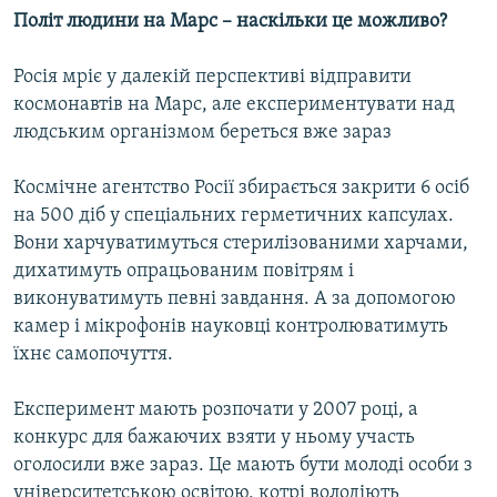
Політ людини на Марс – наскільки це можливо?
Усі сайти RFE/RL
Росія мріє у далекій перспективі відправити
космонавтів на Марс, але експериментувати над
людським організмом береться вже зараз
Космічне агентство Росії збирається закрити 6 осіб
на 500 діб у спеціальних герметичних капсулах.
Вони харчуватимуться стерилізованими харчами,
дихатимуть опрацьованим повітрям і
виконуватимуть певні завдання. А за допомогою
камер і мікрофонів науковці контролюватимуть
їхнє самопочуття.
Експеримент мають розпочати у 2007 році, а
конкурс для бажаючих взяти у ньому участь
оголосили вже зараз. Це мають бути молоді особи з
університетською освітою, котрі володіють