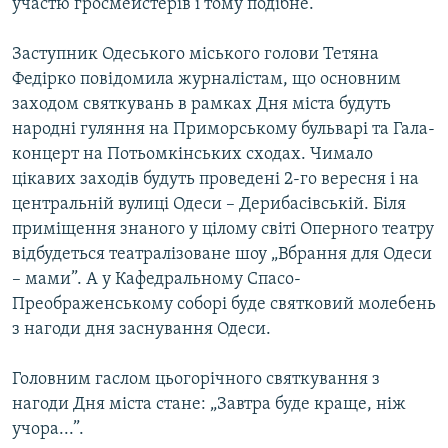
участю гросмейстерів і тому подібне.
Усі сайти RFE/RL
Заступник Одеського міського голови Тетяна
Федірко повідомила журналістам, що основним
заходом святкувань в рамках Дня міста будуть
народні гуляння на Приморському бульварі та Гала-
концерт на Потьомкінських сходах. Чимало
цікавих заходів будуть проведені 2-го вересня і на
центральній вулиці Одеси – Дерибасівській. Біля
приміщення знаного у цілому світі Оперного театру
відбудеться театралізоване шоу „Вбрання для Одеси
– мами”. А у Кафедральному Спасо-
Преображенському соборі буде святковий молебень
з нагоди дня заснування Одеси.
Головним гаслом цьогорічного святкування з
нагоди Дня міста стане: „Завтра буде краще, ніж
учора...”.