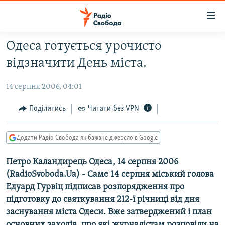
Доступність
посилання
Перейти
Одеса готується урочисто
до
РАДІО СВОБОДА – 70 РОКІВ
відзначити День міста.
основного
ВСЕ ЗА ДОБУ
матеріалу
14 серпня 2006, 04:01
СТАТТІ
Перейти
до
ВІЙНА
ПОЛІТИКА
Поділитись
Читати без VPN
основної
РОСІЙСЬКА «ФІЛЬТРАЦІЯ»
ЕКОНОМІКА
навігації
Додати Радіо Свобода як бажане джерело в Google
Перейти
ДОНБАС.РЕАЛІЇ
СУСПІЛЬСТВО
до
Петро Каландирець Одеса, 14 серпня 2006
КРИМ.РЕАЛІЇ
КУЛЬТУРА
пошуку
(RadioSvoboda.Ua) - Саме 14 серпня міський голова
ТИ ЯК?
СПОРТ
Едуард Гурвіц підписав розпорядження про
СХЕМИ
УКРАЇНА
підготовку до святкування 212-ї річниці від дня
заснування міста Одеси. Вже затверджений і план
КИТАЙ.ВИКЛИКИ
СВІТ
основних заходів, про які журналістам розповіли на