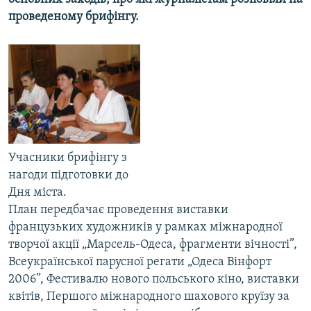
МУЛЬТИМЕДІА
проведеному брифінгу.
ФОТО
СПЕЦПРОЄКТИ
ПОДКАСТИ
КРИМ РЕАЛІЇ
РУС
Учасники брифінгу з
УКР
нагоди підготовки до
Дня міста.
КТАТ
План передбачає проведення виставки
французьких художників у рамках міжнародної
ДОЛУЧАЙСЯ!
творчої акції „Марсель-Одеса, фрагменти вічності”,
Всеукраїнської парусної регати „Одеса Вінфорт
2006”, Фестивалю нового польського кіно, виставки
квітів, Першого міжнародного шахового круїзу за