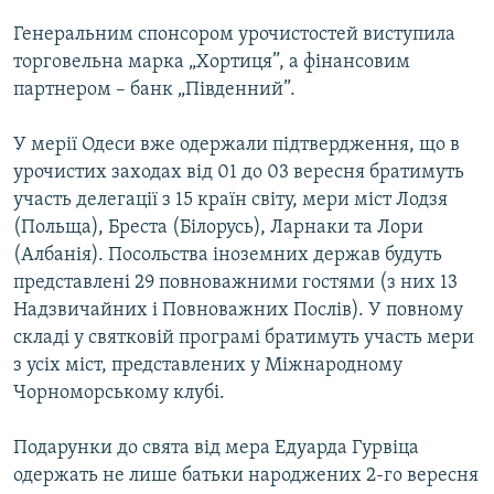
Генеральним спонсором урочистостей виступила
торговельна марка „Хортиця”, а фінансовим
партнером – банк „Південний”.
У мерії Одеси вже одержали підтвердження, що в
урочистих заходах від 01 до 03 вересня братимуть
участь делегації з 15 країн світу, мери міст Лодзя
(Польща), Бреста (Білорусь), Ларнаки та Лори
(Албанія). Посольства іноземних держав будуть
представлені 29 повноважними гостями (з них 13
Надзвичайних і Повноважних Послів). У повному
складі у святковій програмі братимуть участь мери
з усіх міст, представлених у Міжнародному
Чорноморському клубі.
Подарунки до свята від мера Едуарда Гурвіца
одержать не лише батьки народжених 2-го вересня