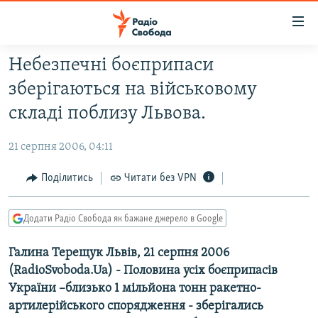
Доступність
посилання
Перейти
Небезпечні боєприпаси
до
РАДІО СВОБОДА – 70 РОКІВ
зберігаються на військовому
основного
ВСЕ ЗА ДОБУ
матеріалу
складі поблизу Львова.
СТАТТІ
Перейти
до
21 серпня 2006, 04:11
ВІЙНА
ПОЛІТИКА
основної
РОСІЙСЬКА «ФІЛЬТРАЦІЯ»
Поділитись
Читати без VPN
ЕКОНОМІКА
навігації
Перейти
ДОНБАС.РЕАЛІЇ
СУСПІЛЬСТВО
до
Додати Радіо Свобода як бажане джерело в Google
КРИМ.РЕАЛІЇ
КУЛЬТУРА
пошуку
Галина Терещук Львів, 21 серпня 2006
ТИ ЯК?
СПОРТ
(RadioSvoboda.Ua) - Половина усіх боєприпасів
СХЕМИ
УКРАЇНА
України –близько 1 мільйона тонн ракетно-
КИТАЙ.ВИКЛИКИ
артилерійського спорядження - зберігались
СВІТ