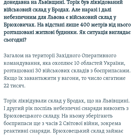
донедавна на Львівщині. Торік був ліквідований
МУЛЬТИМЕДІА
військовий склад у Бродах. Але наразі і далі
ФОТО
небезпечним для Львова є військовий склад у
Брюховичах. На відстані лише 400 метрів від нього
СПЕЦПРОЄКТИ
розташовані житлові будинки. Як ситуація виглядає
ПОДКАСТИ
сьогодні?
КРИМ РЕАЛІЇ
Загалом на території Західного Оперативного
РУС
командування, яка охоплює 10 областей України,
розташовані 30 військових складів з боєприпасами.
УКР
Якщо їх завантажити у вагони, то число сягатиме
КТАТ
22 тисяч.
ДОЛУЧАЙСЯ!
Торік ліквідували склад у Бродах, що на Львівщині.
І другий рік поспіль небезпечні снаряди вивозять з
Брюховецького складу. На ньому зберігають
боєприпаси ще з часів 2 Світової війни, зокрема
реактивні снаряди. Брюховецький склад займає