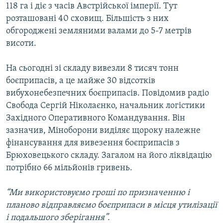
118 га і діє з часів Австрійської імперії. Тут
Усі сайти RFE/RL
розташовані 40 сховищ. Більшість з них
обгороджені земляними валами до 5-7 метрів
висоти.
На сьогодні зі складу вивезли 8 тисяч тонн
боєприпасів, а це майже 30 відсотків
вибухонебезпечних боєприпасів. Повідомив радіо
Свобода Сергій Ніколаєнко, начальник логістики
Західного Оперативного Командування. Він
зазначив, Міноборони виділяє щороку належне
фінансування для вивезення боєприпасів з
Брюховецького складу. Загалом на його ліквідацію
потрібно 66 мільйонів гривень.
“Ми використовуємо гроші по призначенню і
планово відправляємо боєприпаси в місця утилізації
і подальшого зберігання”.