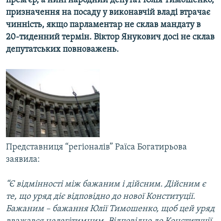
прем’єр, а нині народний депутат Юлія Тимошенко,
МУЛЬТИМЕДІА
призначення на посаду у виконавчій владі втрачає
чинність, якщо парламентар не склав мандату в
ФОТО
20-тиденний термін. Віктор Янукович досі не склав
СПЕЦПРОЄКТИ
депутатських повноважень.
ПОДКАСТИ
КРИМ РЕАЛІЇ
РУС
УКР
КТАТ
Представниця “регіоналів” Раїса Богатирьова
заявила:
ДОЛУЧАЙСЯ!
“Є відмінності між бажаним і дійсним. Дійсним є
те, що уряд діє відповідно до нової Конституції.
Бажаним – бажання Юлії Тимошенко, щоб цей уряд