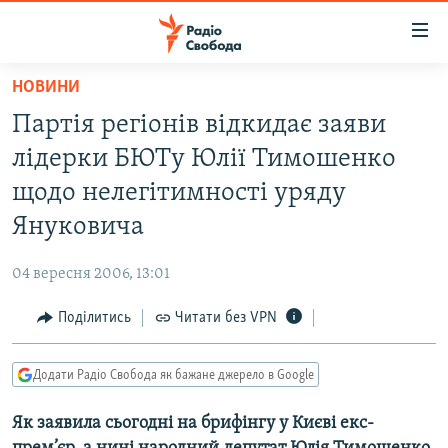
Доступність
посилання
Перейти
НОВИНИ
до
РАДІО СВОБОДА – 70 РОКІВ
Партія регіонів відкидає заяви
основного
ВСЕ ЗА ДОБУ
матеріалу
лідерки БЮТу Юлії Тимошенко
СТАТТІ
Перейти
щодо нелегітимності уряду
до
ВІЙНА
ПОЛІТИКА
Януковича
основної
РОСІЙСЬКА «ФІЛЬТРАЦІЯ»
ЕКОНОМІКА
навігації
04 вересня 2006, 13:01
Перейти
ДОНБАС.РЕАЛІЇ
СУСПІЛЬСТВО
до
Поділитись
Читати без VPN
КРИМ.РЕАЛІЇ
КУЛЬТУРА
пошуку
ТИ ЯК?
СПОРТ
Додати Радіо Свобода як бажане джерело в Google
СХЕМИ
УКРАЇНА
Як заявила сьогодні на брифінгу у Києві екс-
КИТАЙ.ВИКЛИКИ
СВІТ