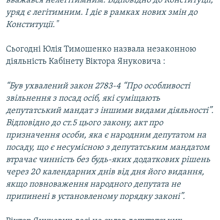
вважався нелегітимним. Відповідно до Конституції,
Усі сайти RFE/RL
уряд є легітимним. І діє в рамках нових змін до
Конституції."
Сьогодні Юлія Тимошенко назвала незаконною
діяльність Кабінету Віктора Януковича :
“Був ухвалений закон 2783-4 “Про особливості
звільнення з посад осіб, які суміщають
депутатський мандат з іншими видами діяльності”.
Відповідно до ст.5 цього закону, акт про
призначення особи, яка є народним депутатом на
посаду, що є несумісною з депутатським мандатом
втрачає чинність без будь-яких додаткових рішень
через 20 календарних днів від дня його видання,
якщо повноваження народного депутата не
припинені в установленому порядку законі”.