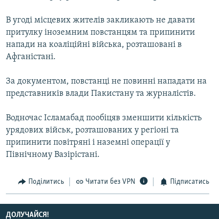
МУЛЬТИМЕДІА
В угоді місцевих жителів закликають не давати
ФОТО
притулку іноземним повстанцям та припинити
СПЕЦПРОЄКТИ
напади на коаліційні війська, розташовані в
Афганістані.
ПОДКАСТИ
За документом, повстанці не повинні нападати на
КРИМ РЕАЛІЇ
представників влади Пакистану та журналістів.
РУС
Водночас Ісламабад пообіцяв зменшити кількість
УКР
урядових військ, розташованих у регіоні та
КТАТ
припинити повітряні і наземні операції у
Північному Вазірістані.
ДОЛУЧАЙСЯ!
Поділитись
Читати без VPN
Підписатись
ДОЛУЧАЙСЯ!