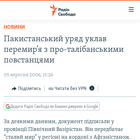
Доступність
посилання
Перейти
НОВИНИ
до
РАДІО СВОБОДА – 70 РОКІВ
Пакистанський уряд уклав
основного
ВСЕ ЗА ДОБУ
матеріалу
перемир’я з про-талібанськими
СТАТТІ
Перейти
повстанцями
до
ВІЙНА
ПОЛІТИКА
основної
05 вересня 2006, 15:26
РОСІЙСЬКА «ФІЛЬТРАЦІЯ»
ЕКОНОМІКА
навігації
Перейти
Поділитись
Читати без VPN
ДОНБАС.РЕАЛІЇ
СУСПІЛЬСТВО
до
КРИМ.РЕАЛІЇ
КУЛЬТУРА
пошуку
Додати Радіо Свобода як бажане джерело в Google
ТИ ЯК?
СПОРТ
За деякими даними, документ підписали у
СХЕМИ
УКРАЇНА
провінції Північний Вазірістан. Він передбачає
КИТАЙ.ВИКЛИКИ
СВІТ
“сталий мир” у регіоні на кордоні з Афганістаном.