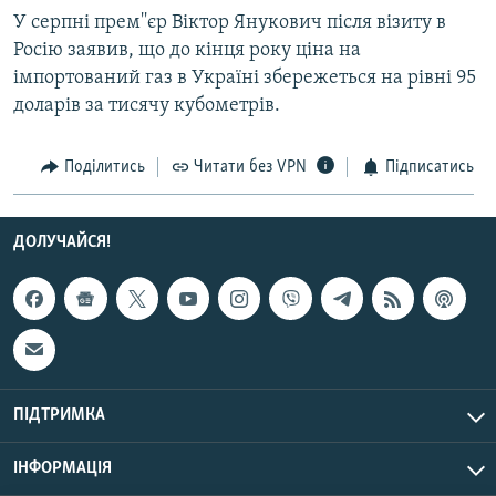
Усі сайти RFE/RL
У серпні прем''єр Віктор Янукович після візиту в
Росію заявив, що до кінця року ціна на
імпортований газ в Україні збережеться на рівні 95
доларів за тисячу кубометрів.
Поділитись
Читати без VPN
Підписатись
ДОЛУЧАЙСЯ!
ПІДТРИМКА
ІНФОРМАЦІЯ