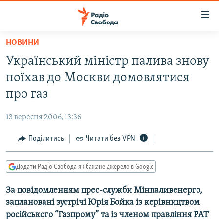
Доступність
посилання
Перейти
НОВИНИ
до
РАДІО СВОБОДА – 70 РОКІВ
Український міністр палива знову
основного
ВСЕ ЗА ДОБУ
матеріалу
поїхав до Москви домовлятися
СТАТТІ
Перейти
про газ
до
ВІЙНА
ПОЛІТИКА
основної
13 вересня 2006, 13:36
РОСІЙСЬКА «ФІЛЬТРАЦІЯ»
ЕКОНОМІКА
навігації
Перейти
Поділитись
Читати без VPN
ДОНБАС.РЕАЛІЇ
СУСПІЛЬСТВО
до
КРИМ.РЕАЛІЇ
КУЛЬТУРА
пошуку
Додати Радіо Свобода як бажане джерело в Google
ТИ ЯК?
СПОРТ
За повідомленням прес-служби Мінпаливенерго,
СХЕМИ
УКРАЇНА
заплановані зустрічі Юрія Бойка із керівництвом
КИТАЙ.ВИКЛИКИ
СВІТ
російського “Газпрому” та із членом правління РАТ