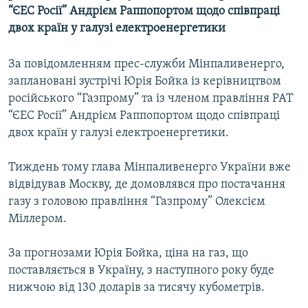
“ЄЕС Росії” Андрієм Раппопортом щодо співпраці
МУЛЬТИМЕДІА
двох країн у галузі електроенергетики
ФОТО
СПЕЦПРОЄКТИ
За повідомленням прес-служби Мінпаливенерго,
заплановані зустрічі Юрія Бойка із керівництвом
ПОДКАСТИ
російського “Газпрому” та із членом правління РАТ
“ЄЕС Росії” Андрієм Раппопортом щодо співпраці
КРИМ РЕАЛІЇ
двох країн у галузі електроенергетики.
РУС
УКР
Тиждень тому глава Мінпаливенерго України вже
відвідував Москву, де домовлявся про постачання
КТАТ
газу з головою правління “Газпрому” Олексієм
Міллером.
ДОЛУЧАЙСЯ!
За прогнозами Юрія Бойка, ціна на газ, що
поставляється в Україну, з наступного року буде
нижчою від 130 доларів за тисячу кубометрів.