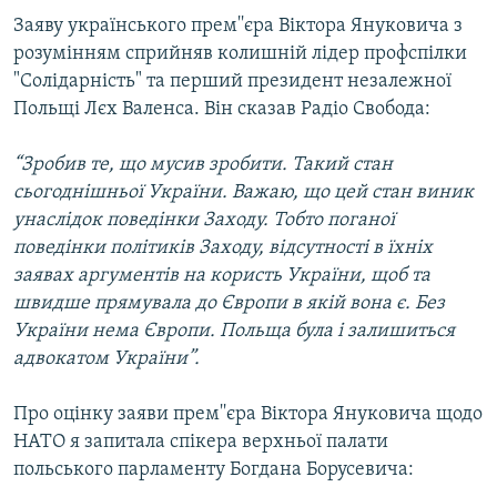
Усі сайти RFE/RL
Заяву українського прем''єра Віктора Януковича з
розумінням сприйняв колишній лідер профспілки
"Солідарність" та перший президент незалежної
Польщі Лєх Валенса. Він сказав Радіо Свобода:
“Зробив те, що мусив зробити. Такий стан
сьогоднішньої України. Важаю, що цей стан виник
унаслідок поведінки Заходу. Тобто поганої
поведінки політиків Заходу, відсутності в їхніх
заявах аргументів на користь України, щоб та
швидше прямувала до Європи в якій вона є. Без
України нема Європи. Польща була і залишиться
адвокатом України”.
Про оцінку заяви прем''єра Віктора Януковича щодо
НАТО я запитала спікера верхньої палати
польського парламенту Богдана Борусевича: