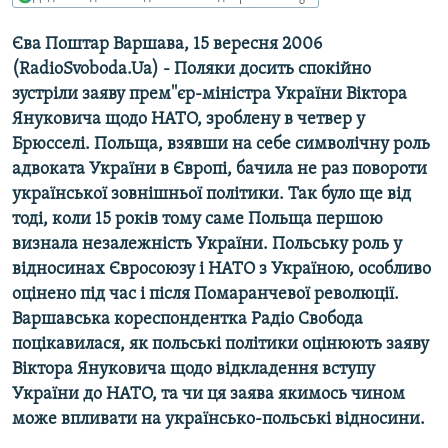
МУЛЬТИМЕДІА
Єва Поштар Варшава, 15 вересня 2006
ФОТО
(RadioSvoboda.Ua) - Поляки досить спокійно
СПЕЦПРОЄКТИ
зустріли заяву прем''єр-міністра України Віктора
Януковича щодо НАТО, зроблену в четвер у
ПОДКАСТИ
Брюсселі. Польща, взявши на себе символічну роль
адвоката України в Європі, бачила не раз повороти
КРИМ РЕАЛІЇ
української зовнішньої політики. Так було ще від
РУС
тоді, коли 15 років тому саме Польща першою
УКР
визнала незалежність України. Польську роль у
відносинах Євросоюзу і НАТО з Україною, особливо
КТАТ
оцінено під час і після Помаранчевої революції.
Варшавська кореспондентка Радіо Свобода
ДОЛУЧАЙСЯ!
поцікавилася, як польські політики оцінюють заяву
Віктора Януковича щодо відкладення вступу
України до НАТО, та чи ця заява якимось чином
може впливати на українсько-польські відносини.