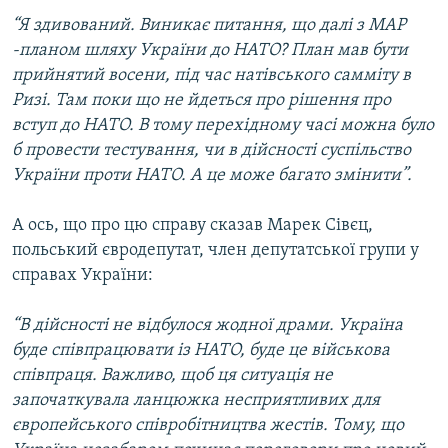
“Я здивований. Виникає питання, що далі з МАР
-планом шляху України до НАТО? План мав бути
прийнятий восени, під час натівського самміту в
Ризі. Там поки що не йдеться про рішення про
вступ до НАТО. В тому перехідному часі можна було
б провести тестування, чи в дійсності суспільство
України проти НАТО. А це може багато змінити”.
А ось, що про цю справу сказав Марек Сівєц,
польський євродепутат, член депутатської групи у
справах України:
“В дійсності не відбулося жодної драми. Україна
буде співпрацювати із НАТО, буде це військова
співпраця. Важливо, щоб ця ситуація не
започаткувала ланцюжка несприятливих для
європейського співробітництва жестів. Тому, що