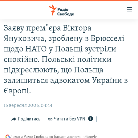
Доступність
посилання
Перейти
Заяву прем''єра Віктора
до
РАДІО СВОБОДА – 70 РОКІВ
Януковича, зроблену в Брюсселі
основного
ВСЕ ЗА ДОБУ
матеріалу
щодо НАТО у Польщі зустріли
СТАТТІ
Перейти
спокійно. Польські політики
до
ВІЙНА
ПОЛІТИКА
підкреслюють, що Польща
основної
РОСІЙСЬКА «ФІЛЬТРАЦІЯ»
ЕКОНОМІКА
навігації
залишиться адвокатом України в
Перейти
ДОНБАС.РЕАЛІЇ
СУСПІЛЬСТВО
Європі.
до
КРИМ.РЕАЛІЇ
КУЛЬТУРА
пошуку
15 вересня 2006, 04:44
ТИ ЯК?
СПОРТ
Поділитись
Читати без VPN
СХЕМИ
УКРАЇНА
КИТАЙ.ВИКЛИКИ
СВІТ
Додати Радіо Свобода як бажане джерело в Google