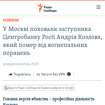
Доступність
посилання
Перейти
НОВИНИ
до
РАДІО СВОБОДА – 70 РОКІВ
У Москві поховали заступника
основного
ВСЕ ЗА ДОБУ
матеріалу
Центробанку Росії Андрія Козлова,
СТАТТІ
Перейти
який помер від вогнепальних
до
ВІЙНА
ПОЛІТИКА
поранень
основної
РОСІЙСЬКА «ФІЛЬТРАЦІЯ»
ЕКОНОМІКА
навігації
16 вересня 2006, 19:37
Перейти
ДОНБАС.РЕАЛІЇ
СУСПІЛЬСТВО
до
Поділитись
Читати без VPN
КРИМ.РЕАЛІЇ
КУЛЬТУРА
пошуку
ТИ ЯК?
СПОРТ
Додати Радіо Свобода як бажане джерело в Google
СХЕМИ
УКРАЇНА
Головна версія вбивства – професійна діяльність
КИТАЙ.ВИКЛИКИ
СВІТ