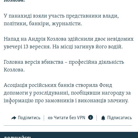
Козлова.
МУЛЬТИМЕДІА
У панахиді взяли участь представники влади,
ФОТО
політики, банкіри, журналісти.
СПЕЦПРОЄКТИ
ПОДКАСТИ
Напад на Андрія Козлова здійснили двоє невідомих
увечері 13 вересня. На місці загинув його водій.
КРИМ РЕАЛІЇ
Головна версія вбивства – професійна діяльність
РУС
Козлова.
УКР
Асоціація російських банків створила Фонд
КТАТ
допомоги у розслідуванні, пообіцявши нагороду за
інформацію про замовників і виконавців злочину.
ДОЛУЧАЙСЯ!
Поділитись
Читати без VPN
Підписатись