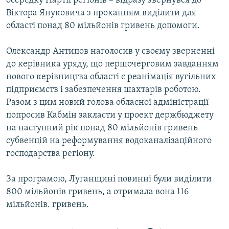
осередку Партії регіонів – відразу звернувся до
МУЛЬТИМЕДІА
Віктора Януковича з проханням виділити для
області понад 80 мільйонів гривень допомоги.
ФОТО
СПЕЦПРОЄКТИ
Олександр Антипов наголосив у своєму зверненні
до керівника уряду, що першочерговим завданням
ПОДКАСТИ
нового керівництва області є реанімація вугільних
підприємств і забезпечення шахтарів роботою.
КРИМ РЕАЛІЇ
Разом з цим новий голова обласної адміністрації
РУС
попросив Кабмін закласти у проект держбюджету
УКР
на наступний рік понад 80 мільйонів гривень
субвенцій на реформування водоканалізаційного
КТАТ
господарства регіону.
ДОЛУЧАЙСЯ!
За програмою, Луганщині повинні були виділити
800 мільйонів гривень, а отримала вона 116
мільйонів. гривень.