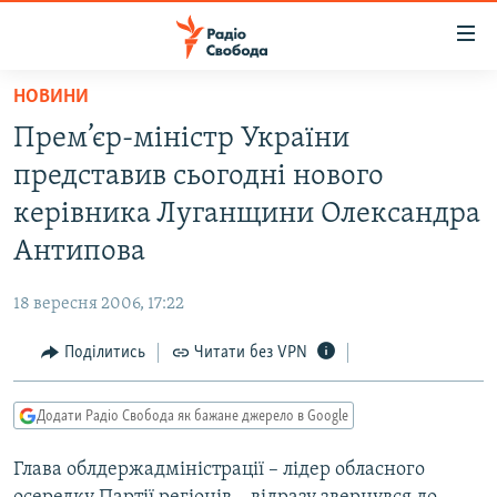
Доступність
посилання
Перейти
НОВИНИ
до
РАДІО СВОБОДА – 70 РОКІВ
Прем’єр-міністр України
основного
ВСЕ ЗА ДОБУ
матеріалу
представив сьогодні нового
СТАТТІ
Перейти
керівника Луганщини Олександра
до
ВІЙНА
ПОЛІТИКА
Антипова
основної
РОСІЙСЬКА «ФІЛЬТРАЦІЯ»
ЕКОНОМІКА
навігації
18 вересня 2006, 17:22
Перейти
ДОНБАС.РЕАЛІЇ
СУСПІЛЬСТВО
до
Поділитись
Читати без VPN
КРИМ.РЕАЛІЇ
КУЛЬТУРА
пошуку
ТИ ЯК?
СПОРТ
Додати Радіо Свобода як бажане джерело в Google
СХЕМИ
УКРАЇНА
Глава облдержадміністрації – лідер обласного
КИТАЙ.ВИКЛИКИ
СВІТ