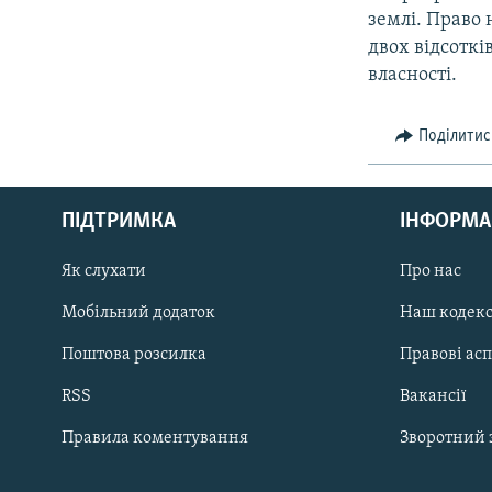
землі. Право 
двох відсоткі
власності.
Поділитис
КРИМ РЕАЛІЇ
РУС
ПІДТРИМКА
ІНФОРМА
УКР
КТАТ
Як слухати
Про нас
Мобільний додаток
Наш кодек
ДОЛУЧАЙСЯ!
Поштова розсилка
Правові ас
RSS
Вакансії
Правила коментування
Зворотний 
Усі сайти RFE/RL