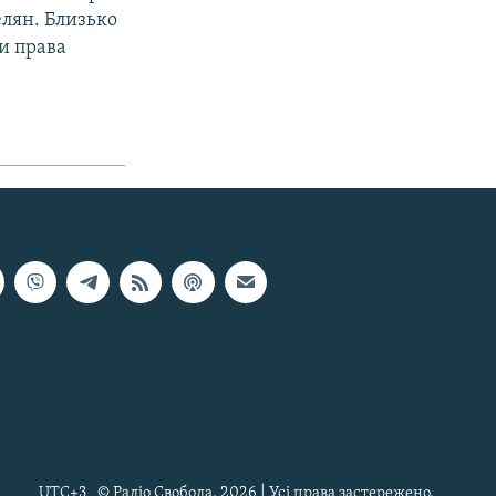
елян. Близько
ти права
UTC+3
© Радіо Свобода, 2026 | Усі права застережено.