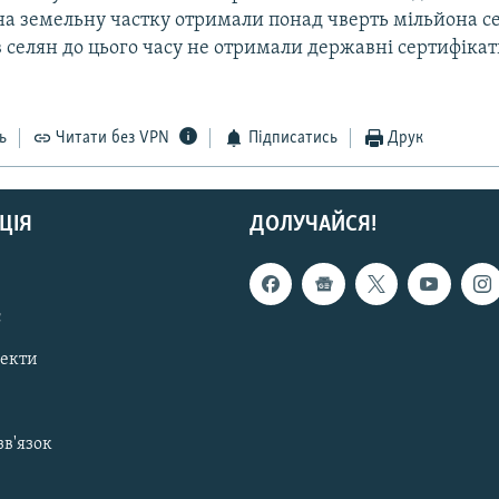
на земельну частку отримали понад чверть мільйона с
в селян до цього часу не отримали державні сертифіка
ь
Читати без VPN
Підписатись
Друк
ЦІЯ
ДОЛУЧАЙСЯ!
с
пекти
зв'язок