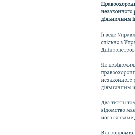
МУЛЬТИМЕДІА
Правоохоронці
ФОТО
незаконного р
дільничним і
СПЕЦПРОЄКТИ
ПОДКАСТИ
Її веде Упра
спільно з Упр
Дніпропетровс
Як повідомили 
правоохоронці
незаконного р
дільничним і
Два тижні то
відомство має
його словами,
В агропромис