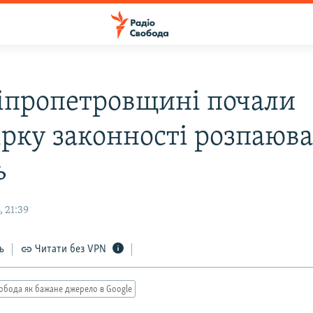
іпропетровщині почали
ірку законності розпаюв
ь
 21:39
ь
Читати без VPN
обода як бажане джерело в Google