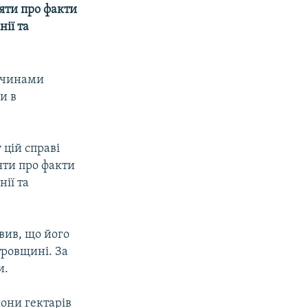
яти про факти
ії та
лочинами
и в
у цій справі
яти про факти
ії та
вив, що його
тровщині. За
и.
они гектарів