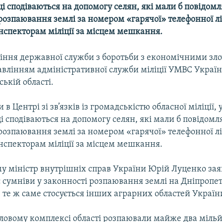
 сподіваються на допомогу селян, які мали б повідомл
озпаювання землі за номером «гарячої» телефонної лін
нспекторам міліції за місцем мешкання.
вління державної служби з боротьби з економічними з
авлінням адміністративної служби міліції УМВС Україн
ькій області.
в Центрі зі зв’язків із громадськістю обласної міліції, 
 сподіваються на допомогу селян, які мали б повідомл
озпаювання землі за номером «гарячої» телефонної лін
нспекторам міліції за місцем мешкання.
му міністр внутрішніх справ України Юрій Луценко зая
 сумніви у законності розпаювання землі на Дніпропе
 те ж саме стосується інших аграрних областей Україн
ловому комплексі області розпаювали майже два мільй