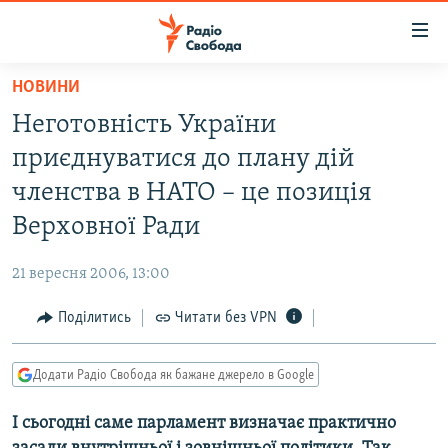
Доступність
посилання
Перейти
НОВИНИ
до
РАДІО СВОБОДА – 70 РОКІВ
Неготовність України
основного
ВСЕ ЗА ДОБУ
матеріалу
приєднуватися до плану дій
СТАТТІ
Перейти
членства в НАТО – це позиція
до
ВІЙНА
ПОЛІТИКА
Верховної Ради
основної
РОСІЙСЬКА «ФІЛЬТРАЦІЯ»
ЕКОНОМІКА
навігації
21 вересня 2006, 13:00
Перейти
ДОНБАС.РЕАЛІЇ
СУСПІЛЬСТВО
до
Поділитись
Читати без VPN
КРИМ.РЕАЛІЇ
КУЛЬТУРА
пошуку
ТИ ЯК?
СПОРТ
Додати Радіо Свобода як бажане джерело в Google
СХЕМИ
УКРАЇНА
І сьогодні саме парламент визначає практично
КИТАЙ.ВИКЛИКИ
СВІТ