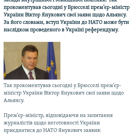
засади внутрішньої і зовнішньої політики. Так
МУЛЬТИМЕДІА
прокоментував сьогодні у Брюсселі прем’єр-міністр
України Віктор Янукович свої заяви щодо Альянсу.
ФОТО
За його словами, вступ України до НАТО може бути
СПЕЦПРОЄКТИ
наслідком проведеного в Україні референдуму.
ПОДКАСТИ
КРИМ РЕАЛІЇ
РУС
УКР
КТАТ
Так прокоментував сьогодні у Брюсселі прем’єр-
міністр України Віктор Янукович свої заяви щодо
ДОЛУЧАЙСЯ!
Альянсу.
Прем’єр-міністр, відповідаючи на запитання
журналістів щодо неготовності України
приєднатися до НАТО Янукович заявив: