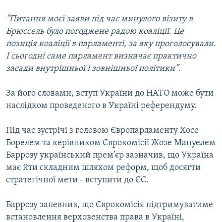
Усі сайти RFE/RL
“Питання моєї заяви під час минулого візиту в
Брюссель було погоджене радою коаліції. Це
позиція коаліції в парламенті, за яку проголосували.
І сьогодні саме парламент визначає практично
засади внутрішньої і зовнішньої політики”.
За його словами, вступ України до НАТО може бути
наслідком проведеного в Україні референдуму.
Під час зустрічі з головою Європарламенту Хосе
Борелем та керівником Єврокомісії Жозе Мануелем
Баррозу український прем’єр зазначив, що Україна
має йти складним шляхом реформ, щоб досягти
стратегічної мети - вступити до ЄС.
Баррозу запевнив, що Єврокомісія підтримуватиме
встановлення верховенства права в Україні,