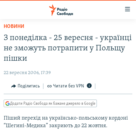
Доступність
посилання
Перейти
НОВИНИ
до
РАДІО СВОБОДА – 70 РОКІВ
З понеділка - 25 вересня - українці
основного
ВСЕ ЗА ДОБУ
матеріалу
не зможуть потрапити у Польщу
СТАТТІ
Перейти
пішки
до
ВІЙНА
ПОЛІТИКА
основної
22 вересня 2006, 17:39
РОСІЙСЬКА «ФІЛЬТРАЦІЯ»
ЕКОНОМІКА
навігації
Перейти
Поділитись
Читати без VPN
ДОНБАС.РЕАЛІЇ
СУСПІЛЬСТВО
до
КРИМ.РЕАЛІЇ
КУЛЬТУРА
пошуку
Додати Радіо Свобода як бажане джерело в Google
ТИ ЯК?
СПОРТ
Піший перехід на українсько-польському кордоні
СХЕМИ
УКРАЇНА
“Шегині-Медика” закриють до 22 жовтня.
КИТАЙ.ВИКЛИКИ
СВІТ