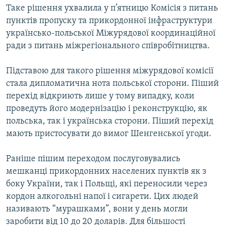
Таке рішення ухвалила у п’ятницю Комісія з питань
МУЛЬТИМЕДІА
пунктів пропуску та прикордонної інфраструктури
ФОТО
українсько-польської Міжурядової координаційної
СПЕЦПРОЄКТИ
ради з питань міжрегіонального співробітництва.
ПОДКАСТИ
Підставою для такого рішення міжурядової комісії
стала дипломатична нота польської сторони. Піший
КРИМ РЕАЛІЇ
перехід відкриють лише у тому випадку, коли
РУС
проведуть його модернізацію і реконструкцію, як
польська, так і українська сторони. Піший перехід
УКР
мають пристосувати до вимог Шенгенської угоди.
КТАТ
Раніше пішим переходом послуговувались
ДОЛУЧАЙСЯ!
мешканці прикордонних населених пунктів як з
боку України, так і Польщі, які переносили через
кордон алкогольні напої і сигарети. Цих людей
називають “мурашками”, вони у день могли
заробити від 10 до 20 доларів. Для більшості