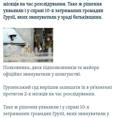
місяців на час розслідування. Таке ж рішення
МУЛЬТИМЕДІА
ухвалили і у справі 10-х затриманих громадян
ФОТО
Грузії, яких звинуватили у зраді батьківщини.
СПЕЦПРОЄКТИ
ПОДКАСТИ
КРИМ РЕАЛІЇ
РУС
УКР
Полковника, двох підполковників та майора
КТАТ
офіційно звинуватили у шпигунстві.
Грузинський суд вирішив залишати їх в ув’язненні
ДОЛУЧАЙСЯ!
протягом 2-х місяців на час розслідування.
Таке ж рішення ухвалили і у справі 10-х
затриманих громадян Грузії, яких звинуватили у