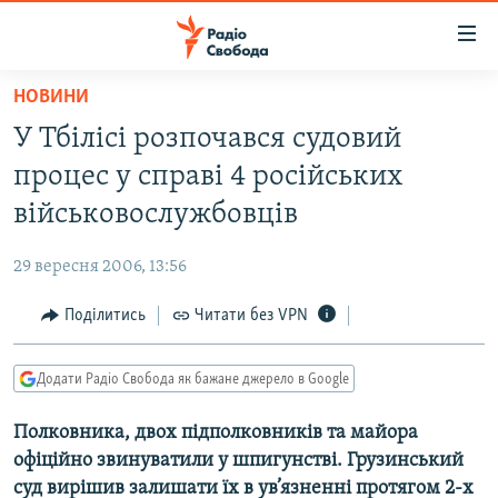
Доступність
посилання
Перейти
НОВИНИ
до
РАДІО СВОБОДА – 70 РОКІВ
У Тбілісі розпочався судовий
основного
ВСЕ ЗА ДОБУ
матеріалу
процес у справі 4 російських
СТАТТІ
Перейти
військовослужбовців
до
ВІЙНА
ПОЛІТИКА
основної
29 вересня 2006, 13:56
РОСІЙСЬКА «ФІЛЬТРАЦІЯ»
ЕКОНОМІКА
навігації
Перейти
Поділитись
Читати без VPN
ДОНБАС.РЕАЛІЇ
СУСПІЛЬСТВО
до
КРИМ.РЕАЛІЇ
КУЛЬТУРА
пошуку
Додати Радіо Свобода як бажане джерело в Google
ТИ ЯК?
СПОРТ
Полковника, двох підполковників та майора
СХЕМИ
УКРАЇНА
офіційно звинуватили у шпигунстві. Грузинський
КИТАЙ.ВИКЛИКИ
СВІТ
суд вирішив залишати їх в ув’язненні протягом 2-х