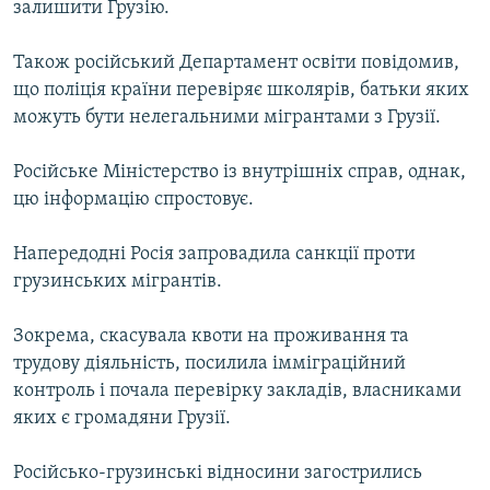
залишити Грузію.
МУЛЬТИМЕДІА
ФОТО
Також російський Департамент освіти повідомив,
що поліція країни перевіряє школярів, батьки яких
СПЕЦПРОЄКТИ
можуть бути нелегальними мігрантами з Грузії.
ПОДКАСТИ
Російське Міністерство із внутрішніх справ, однак,
КРИМ РЕАЛІЇ
цю інформацію спростовує.
РУС
Напередодні Росія запровадила санкції проти
УКР
грузинських мігрантів.
КТАТ
Зокрема, скасувала квоти на проживання та
трудову діяльність, посилила імміграційний
ДОЛУЧАЙСЯ!
контроль і почала перевірку закладів, власниками
яких є громадяни Грузії.
Російсько-грузинські відносини загострились