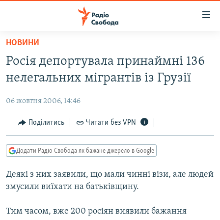
Доступність
посилання
Перейти
НОВИНИ
до
РАДІО СВОБОДА – 70 РОКІВ
Росія депортувала принаймні 136
основного
ВСЕ ЗА ДОБУ
матеріалу
нелегальних мігрантів із Грузії
СТАТТІ
Перейти
до
06 жовтня 2006, 14:46
ВІЙНА
ПОЛІТИКА
основної
РОСІЙСЬКА «ФІЛЬТРАЦІЯ»
Поділитись
Читати без VPN
ЕКОНОМІКА
навігації
Перейти
ДОНБАС.РЕАЛІЇ
СУСПІЛЬСТВО
до
Додати Радіо Свобода як бажане джерело в Google
КРИМ.РЕАЛІЇ
КУЛЬТУРА
пошуку
Деякі з них заявили, що мали чинні візи, але людей
ТИ ЯК?
СПОРТ
змусили виїхати на батьківщину.
СХЕМИ
УКРАЇНА
Тим часом, вже 200 росіян виявили бажання
КИТАЙ.ВИКЛИКИ
СВІТ