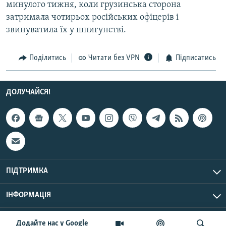
минулого тижня, коли грузинська сторона
Усі сайти RFE/RL
затримала чотирьох російських офіцерів і
звинуватила їх у шпигунстві.
Поділитись
Читати без VPN
Підписатись
ДОЛУЧАЙСЯ!
ПІДТРИМКА
ІНФОРМАЦІЯ
UTC+3
© Радіо Свобода, 2026 | Усі права застережено.
Додайте нас у Google