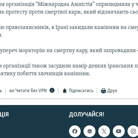
ня організація “Міжнародна Амністія” оприлюднила у 
нь протесту проти смертної кари, який відзначають сьо
ю правозахисників, в Ірані закидали камінням на смер
в.
упереч мораторію на смертну кару, який запровадили 
 організації також засудили намір деяких іранських п
актику побиття злочинців камінням.
ь
Читати без VPN
Підписатись
Друк
ЦІЯ
ДОЛУЧАЙСЯ!