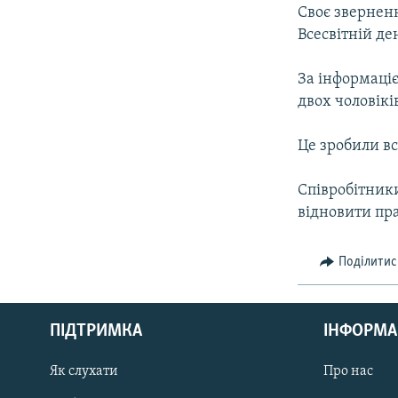
МУЛЬТИМЕДІА
Своє звернен
ФОТО
Всесвітній де
СПЕЦПРОЄКТИ
За інформаціє
ПОДКАСТИ
двох чоловікі
Це зробили вс
Співробітники
відновити пр
Поділитис
КРИМ РЕАЛІЇ
РУС
ПІДТРИМКА
ІНФОРМА
УКР
КТАТ
Як слухати
Про нас