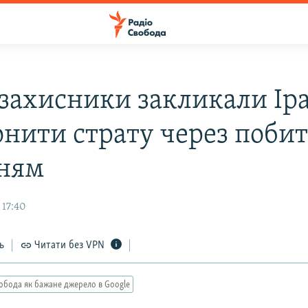
захисники закликали Ір
онити страту через побит
ням
 17:40
ь
Читати без VPN
обода як бажане джерело в Google