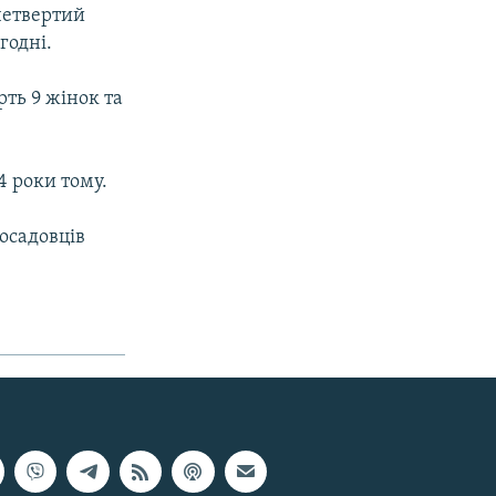
четвертий
годні.
ть 9 жінок та
4 роки тому.
осадовців