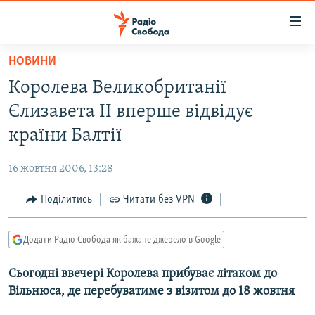
Доступність
посилання
Перейти
НОВИНИ
до
РАДІО СВОБОДА – 70 РОКІВ
Королева Великобританії
основного
ВСЕ ЗА ДОБУ
матеріалу
Єлизавета ІІ вперше відвідує
СТАТТІ
Перейти
країни Балтії
до
ВІЙНА
ПОЛІТИКА
основної
16 жовтня 2006, 13:28
РОСІЙСЬКА «ФІЛЬТРАЦІЯ»
ЕКОНОМІКА
навігації
Перейти
Поділитись
Читати без VPN
ДОНБАС.РЕАЛІЇ
СУСПІЛЬСТВО
до
КРИМ.РЕАЛІЇ
КУЛЬТУРА
пошуку
Додати Радіо Свобода як бажане джерело в Google
ТИ ЯК?
СПОРТ
Сьогодні ввечері Королева прибуває літаком до
СХЕМИ
УКРАЇНА
Вільнюса, де перебуватиме з візитом до 18 жовтня
КИТАЙ.ВИКЛИКИ
СВІТ