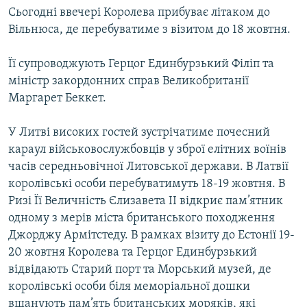
Сьогодні ввечері Королева прибуває літаком до
МУЛЬТИМЕДІА
Вільнюса, де перебуватиме з візитом до 18 жовтня.
ФОТО
СПЕЦПРОЄКТИ
Її супроводжують Герцог Единбурзький Філіп та
міністр закордонних справ Великобританії
ПОДКАСТИ
Маргарет Беккет.
КРИМ РЕАЛІЇ
У Литві високих гостей зустрічатиме почесний
РУС
караул військовослужбовців у зброї елітних воїнів
УКР
часів середньовічної Литовської держави. В Латвії
королівські особи перебуватимуть 18-19 жовтня. В
КТАТ
Ризі Її Величність Єлизавета ІІ відкриє пам’ятник
одному з мерів міста британського походження
ДОЛУЧАЙСЯ!
Джорджу Армітстеду. В рамках візиту до Естонії 19-
20 жовтня Королева та Герцог Единбурзький
відвідають Старий порт та Морський музей, де
королівські особи біля меморіальної дошки
вшанують пам’ять британських моряків, які