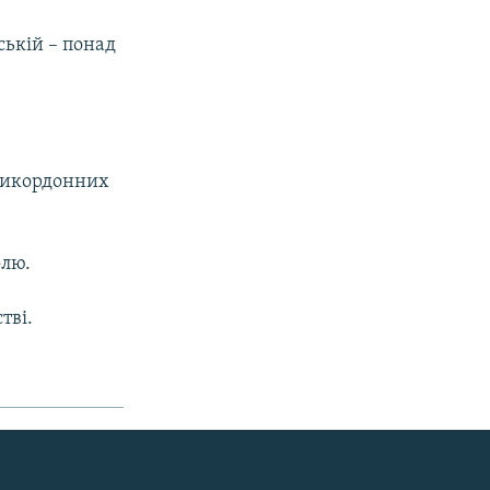
ській – понад
прикордонних
олю.
тві.