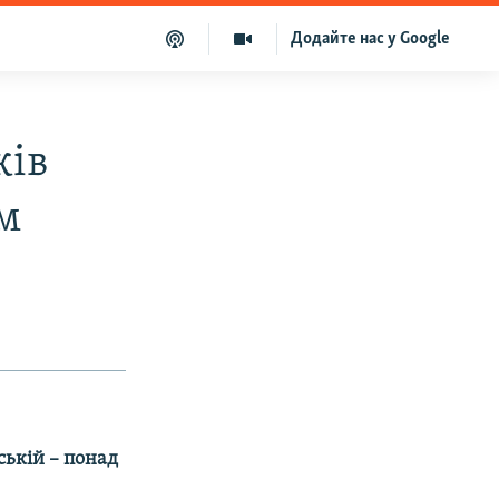
Додайте нас у Google
ків
м
ській – понад