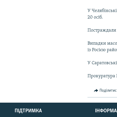
МУЛЬТИМЕДІА
ФОТО
У Челябінські
20 осіб.
СПЕЦПРОЄКТИ
ПОДКАСТИ
Постраждали 
Випадки масов
із Росією райо
У Саратовські
Прокуратура Р
Поділитис
КРИМ РЕАЛІЇ
РУС
ПІДТРИМКА
ІНФОРМА
УКР