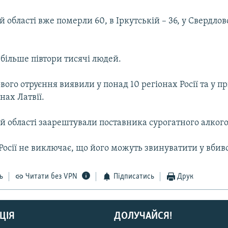
й області вже померли 60, в Іркутській – 36, у Свердлов
більше півтори тисячі людей.
ого отруєння виявили у понад 10 регіонах Росії та у 
нах Латвії.
й області заарештували поставника сурогатного алког
осії не виключає, що його можуть звинуватити у вбивс
ь
Читати без VPN
Підписатись
Друк
ЦІЯ
ДОЛУЧАЙСЯ!