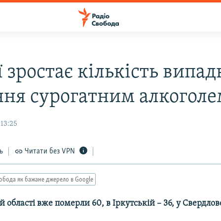
ї зростає кількість випад
ння сурогатним алкоголе
13:25
ь
Читати без VPN
обода як бажане джерело в Google
й області вже померли 60, в Іркутській – 36, у Свердлов