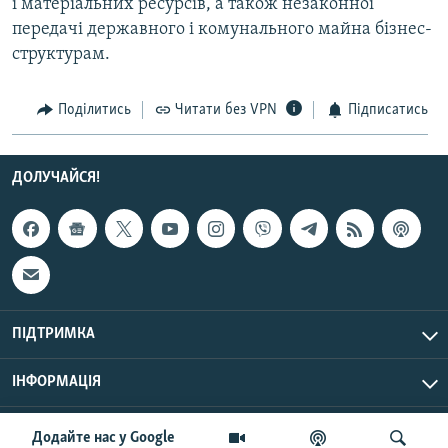
і матеріальних ресурсів, а також незаконної
Усі сайти RFE/RL
передачі державного і комунального майна бізнес-
структурам.
Поділитись
Читати без VPN
Підписатись
ДОЛУЧАЙСЯ!
ПІДТРИМКА
ІНФОРМАЦІЯ
UTC+3
© Радіо Свобода, 2026 | Усі права застережено.
Додайте нас у Google