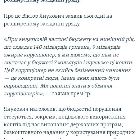
розширеному засіданні уряду.
МУЛЬТИМЕДІА
Про це Віктор Янукович заявив сьогодні на
ФОТО
розширеному засіданні уряду.
СПЕЦПРОЄКТИ
ПОДКАСТИ
«При видатковій частині бюджету на нинішній рік,
що складає 140 мільярдів гривень, 9 мільярдів
зжирає корупціонер, а ми кажемо, що нам не
КРИМ РЕАЛІЇ
вистачає у бюджеті 7 мільярдів і шукаємо ці кошти.
РУС
Цей корупціонер не якийсь безіменний чиновник
УКР
— це конкретні люди, імена яких мають бути
оприлюднені. Ми повинні знати в обличчя
КТАТ
корупціонерів»
, — заявив прем’єр.
ДОЛУЧАЙСЯ!
Янукович наголосив, що бюджетні порушення
стосуються, зокрема, нецільового використання
коштів під час виконання державних програм,
безкоштовного надання у користування природних