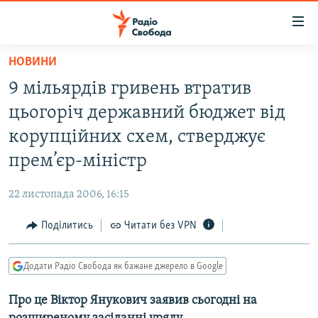
Доступність
посилання
Перейти
НОВИНИ
до
РАДІО СВОБОДА – 70 РОКІВ
9 мільярдів гривень втратив
основного
ВСЕ ЗА ДОБУ
матеріалу
цьогоріч державний бюджет від
СТАТТІ
Перейти
корупційних схем, стверджує
до
ВІЙНА
ПОЛІТИКА
прем’єр-міністр
основної
РОСІЙСЬКА «ФІЛЬТРАЦІЯ»
ЕКОНОМІКА
навігації
22 листопада 2006, 16:15
Перейти
ДОНБАС.РЕАЛІЇ
СУСПІЛЬСТВО
до
Поділитись
Читати без VPN
КРИМ.РЕАЛІЇ
КУЛЬТУРА
пошуку
ТИ ЯК?
СПОРТ
Додати Радіо Свобода як бажане джерело в Google
СХЕМИ
УКРАЇНА
Про це Віктор Янукович заявив сьогодні на
КИТАЙ.ВИКЛИКИ
СВІТ