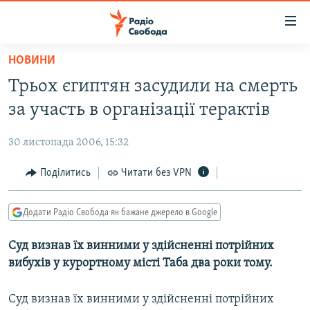
Доступність
посилання
Перейти
НОВИНИ
до
РАДІО СВОБОДА – 70 РОКІВ
Трьох єгиптян засудили на смерть
основного
ВСЕ ЗА ДОБУ
матеріалу
за участь в організації терактів
СТАТТІ
Перейти
до
30 листопада 2006, 15:32
ВІЙНА
ПОЛІТИКА
основної
РОСІЙСЬКА «ФІЛЬТРАЦІЯ»
Поділитись
Читати без VPN
ЕКОНОМІКА
навігації
Перейти
ДОНБАС.РЕАЛІЇ
СУСПІЛЬСТВО
до
Додати Радіо Свобода як бажане джерело в Google
КРИМ.РЕАЛІЇ
КУЛЬТУРА
пошуку
Суд визнав їх винними у здійсненні потрійних
ТИ ЯК?
СПОРТ
вибухів у курортному місті Таба два роки тому.
СХЕМИ
УКРАЇНА
КИТАЙ.ВИКЛИКИ
Суд визнав їх винними у здійсненні потрійних
СВІТ