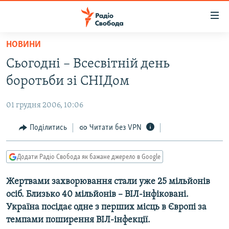
Доступність
посилання
Перейти
НОВИНИ
до
РАДІО СВОБОДА – 70 РОКІВ
Сьогодні – Всесвітній день
основного
ВСЕ ЗА ДОБУ
матеріалу
боротьби зі СНІДом
СТАТТІ
Перейти
до
01 грудня 2006, 10:06
ВІЙНА
ПОЛІТИКА
основної
РОСІЙСЬКА «ФІЛЬТРАЦІЯ»
Поділитись
Читати без VPN
ЕКОНОМІКА
навігації
Перейти
ДОНБАС.РЕАЛІЇ
СУСПІЛЬСТВО
до
Додати Радіо Свобода як бажане джерело в Google
КРИМ.РЕАЛІЇ
КУЛЬТУРА
пошуку
Жертвами захворювання стали уже 25 мільйонів
ТИ ЯК?
СПОРТ
осіб. Близько 40 мільйонів – ВІЛ-інфіковані.
СХЕМИ
УКРАЇНА
Україна посідає одне з перших місць в Європі за
темпами поширення ВІЛ-інфекції.
КИТАЙ.ВИКЛИКИ
СВІТ