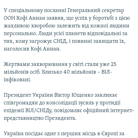
МУЛЬТИМЕДІА
У спеціальному посланні Генеральний секретар
ФОТО
ООН Кофі Аннан заявив, що успіх у боротьбі з цією
жахливою хворобою залежить від кожної людини
СПЕЦПРОЄКТИ
персонально. Люди усієї планети відповідальні за
ПОДКАСТИ
тих, кому загрожує СНІД, і повинні захищати їх,
наголосив Кофі Аннан.
КРИМ РЕАЛІЇ
РУС
Жертвами захворювання у світі стали уже 25
мільйонів осіб. Близько 40 мільйонів – ВІЛ-
УКР
інфіковані.
КТАТ
Президент України Віктор Ющенко закликає
ДОЛУЧАЙСЯ!
співгромадян до консолідації зусиль у протидії
епідемії ВІЛ/СНІДу, повідомляє офіційний інтернет-
представництво Президента.
Україна посідає одне з перших місць в Європі за