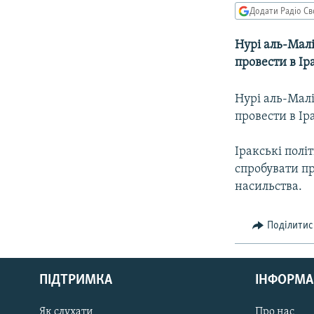
МУЛЬТИМЕДІА
Додати Радіо Св
ФОТО
Нурі аль-Малі
СПЕЦПРОЄКТИ
провести в Ір
ПОДКАСТИ
Нурі аль-Малі
провести в Ір
Іракські полі
спробувати п
насильства.
Поділитис
КРИМ РЕАЛІЇ
РУС
ПІДТРИМКА
ІНФОРМА
УКР
КТАТ
Як слухати
Про нас