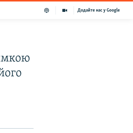
Додайте нас у Google
имкою
 його