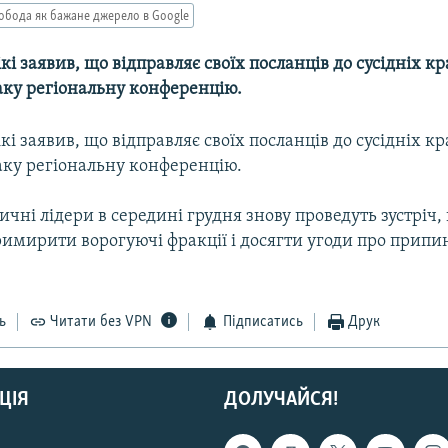
обода як бажане джерело в Google
кі заявив, що відправляє своїх посланців до сусідніх кра
аку регіональну конференцію.
кі заявив, що відправляє своїх посланців до сусідніх кра
аку регіональну конференцію.
тичні лідери в середині грудня знову проведуть зустріч,
римирити ворогуючі фракції і досягти угоди про прип
ь
Читати без VPN
Підписатись
Друк
ЦІЯ
ДОЛУЧАЙСЯ!