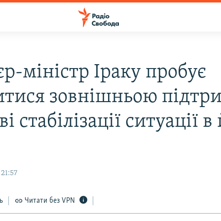
єр-міністр Іраку пробує
итися зовнішньою підтр
ві стабілізації ситуації в
21:57
ь
Читати без VPN