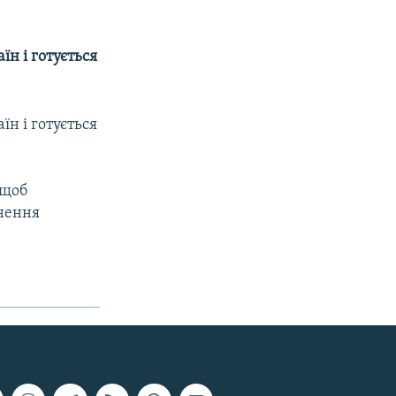
їн і готується
їн і готується
 щоб
инення