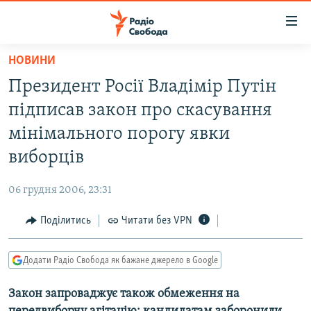
Доступність
посилання
Перейти
НОВИНИ
до
РАДІО СВОБОДА – 70 РОКІВ
Президент Росії Владімір Путін
основного
ВСЕ ЗА ДОБУ
матеріалу
підписав закон про скасування
СТАТТІ
Перейти
мінімального порогу явки
до
ВІЙНА
ПОЛІТИКА
виборців
основної
РОСІЙСЬКА «ФІЛЬТРАЦІЯ»
ЕКОНОМІКА
навігації
06 грудня 2006, 23:31
Перейти
ДОНБАС.РЕАЛІЇ
СУСПІЛЬСТВО
до
Поділитись
Читати без VPN
КРИМ.РЕАЛІЇ
КУЛЬТУРА
пошуку
ТИ ЯК?
СПОРТ
Додати Радіо Свобода як бажане джерело в Google
СХЕМИ
УКРАЇНА
Закон запроваджує також обмеження на
КИТАЙ.ВИКЛИКИ
СВІТ