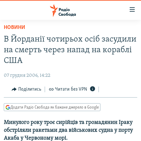
Доступність
посилання
Перейти
НОВИНИ
до
РАДІО СВОБОДА – 70 РОКІВ
В Йорданії чотирьох осіб засудили
основного
ВСЕ ЗА ДОБУ
матеріалу
на смерть через напад на кораблі
СТАТТІ
Перейти
США
до
ВІЙНА
ПОЛІТИКА
основної
07 грудня 2006, 14:22
РОСІЙСЬКА «ФІЛЬТРАЦІЯ»
ЕКОНОМІКА
навігації
Перейти
Поділитись
Читати без VPN
ДОНБАС.РЕАЛІЇ
СУСПІЛЬСТВО
до
КРИМ.РЕАЛІЇ
КУЛЬТУРА
пошуку
Додати Радіо Свобода як бажане джерело в Google
ТИ ЯК?
СПОРТ
Минулого року троє сирійців та громадянин Іраку
СХЕМИ
УКРАЇНА
обстріляли ракетами два військових судна у порту
КИТАЙ.ВИКЛИКИ
СВІТ
Акаба у Червоному морі.