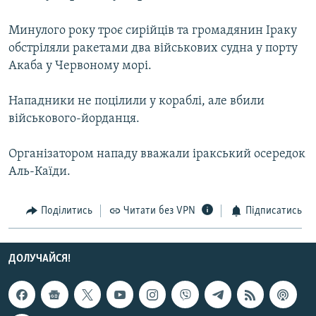
МУЛЬТИМЕДІА
Минулого року троє сирійців та громадянин Іраку
ФОТО
обстріляли ракетами два військових судна у порту
СПЕЦПРОЄКТИ
Акаба у Червоному морі.
ПОДКАСТИ
Нападники не поцілили у кораблі, але вбили
військового-йорданця.
КРИМ РЕАЛІЇ
РУС
Організатором нападу вважали іракський осередок
УКР
Аль-Каїди.
КТАТ
Поділитись
Читати без VPN
Підписатись
ДОЛУЧАЙСЯ!
ДОЛУЧАЙСЯ!