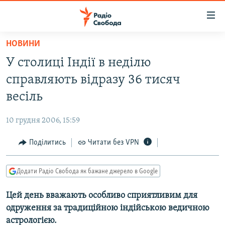
Доступність
посилання
Перейти
НОВИНИ
до
РАДІО СВОБОДА – 70 РОКІВ
У столиці Індії в неділю
основного
ВСЕ ЗА ДОБУ
матеріалу
справляють відразу 36 тисяч
СТАТТІ
Перейти
весіль
до
ВІЙНА
ПОЛІТИКА
основної
10 грудня 2006, 15:59
РОСІЙСЬКА «ФІЛЬТРАЦІЯ»
ЕКОНОМІКА
навігації
Перейти
Поділитись
Читати без VPN
ДОНБАС.РЕАЛІЇ
СУСПІЛЬСТВО
до
КРИМ.РЕАЛІЇ
КУЛЬТУРА
пошуку
Додати Радіо Свобода як бажане джерело в Google
ТИ ЯК?
СПОРТ
Цей день вважають особливо сприятливим для
СХЕМИ
УКРАЇНА
одруження за традиційною індійською ведичною
КИТАЙ.ВИКЛИКИ
СВІТ
астрологією.