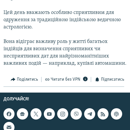
МУЛЬТИМЕДІА
Цей день вважають особливо сприятливим для
ФОТО
одруження за традиційною індійською ведичною
СПЕЦПРОЄКТИ
астрологією.
ПОДКАСТИ
Вона відіграє важливу роль у житті багатьох
індійців для визначення сприятливих чи
КРИМ РЕАЛІЇ
несприятливих дат для найрізноманітніших
РУС
важливих подій — наприклад, купівлі автомашини.
УКР
Поділитись
Читати без VPN
Підписатись
КТАТ
ДОЛУЧАЙСЯ!
ДОЛУЧАЙСЯ!